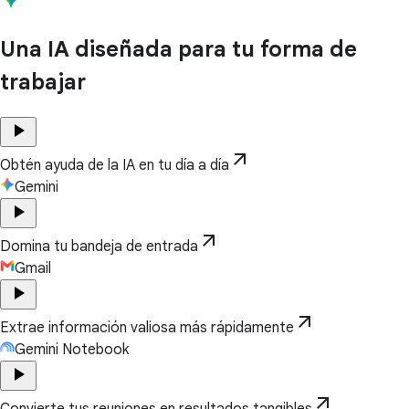
Una IA diseñada para tu forma de
trabajar
play_arrow
arrow_outward
Obtén ayuda de la IA en tu día a día
Gemini
play_arrow
arrow_outward
Domina tu bandeja de entrada
Gmail
play_arrow
arrow_outward
Extrae información valiosa más rápidamente
Gemini Notebook
play_arrow
arrow_outward
Convierte tus reuniones en resultados tangibles