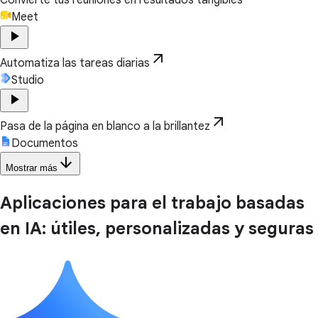
Meet
play_arrow
arrow_outward
Automatiza las tareas diarias
Studio
play_arrow
arrow_outward
Pasa de la página en blanco a la brillantez
Documentos
arrow_downward
Mostrar más
Aplicaciones para el trabajo basadas
en IA: útiles, personalizadas y seguras