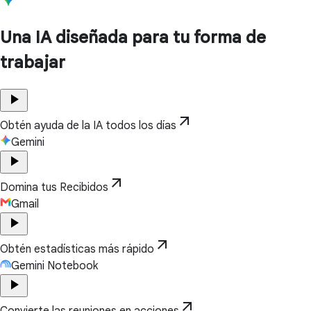
Una IA diseñada para tu forma de
trabajar
play_arrow
arrow_outward
Obtén ayuda de la IA todos los días
Gemini
play_arrow
arrow_outward
Domina tus Recibidos
Gmail
play_arrow
arrow_outward
Obtén estadísticas más rápido
Gemini Notebook
play_arrow
arrow_outward
Convierte las reuniones en acciones