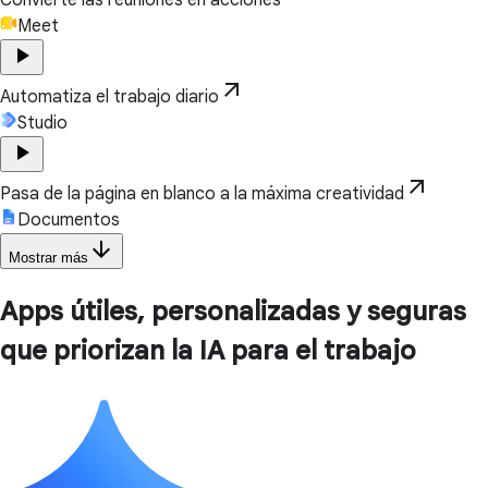
Meet
play_arrow
arrow_outward
Automatiza el trabajo diario
Studio
play_arrow
arrow_outward
Pasa de la página en blanco a la máxima creatividad
Documentos
arrow_downward
Mostrar más
Apps útiles, personalizadas y seguras
que priorizan la IA para el trabajo