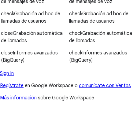
de mensajes de voz
de mensajes de voz
check
Grabación ad hoc de
check
Grabación ad hoc de
llamadas de usuarios
llamadas de usuarios
close
Grabación automática
check
Grabación automática
de llamadas
de llamadas
close
Informes avanzados
check
Informes avanzados
(BigQuery)
(BigQuery)
Sign In
Regístrate
en Google Workspace o
comunícate con Ventas
Más información
sobre Google Workspace