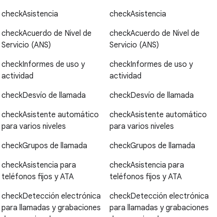
check
Asistencia
check
Asistencia
check
Acuerdo de Nivel de
check
Acuerdo de Nivel de
Servicio (ANS)
Servicio (ANS)
check
Informes de uso y
check
Informes de uso y
actividad
actividad
check
Desvío de llamada
check
Desvío de llamada
check
Asistente automático
check
Asistente automático
para varios niveles
para varios niveles
check
Grupos de llamada
check
Grupos de llamada
check
Asistencia para
check
Asistencia para
teléfonos fijos y ATA
teléfonos fijos y ATA
check
Detección electrónica
check
Detección electrónica
para llamadas y grabaciones
para llamadas y grabaciones