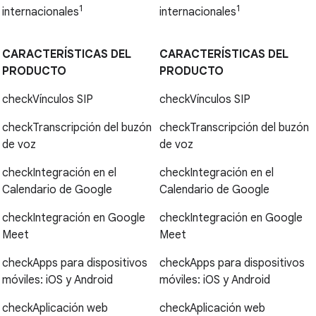
1
1
internacionales
internacionales
CARACTERÍSTICAS DEL
CARACTERÍSTICAS DEL
PRODUCTO
PRODUCTO
check
Vínculos SIP
check
Vínculos SIP
check
Transcripción del buzón
check
Transcripción del buzón
de voz
de voz
check
Integración en el
check
Integración en el
Calendario de Google
Calendario de Google
check
Integración en Google
check
Integración en Google
Meet
Meet
check
Apps para dispositivos
check
Apps para dispositivos
móviles: iOS y Android
móviles: iOS y Android
check
Aplicación web
check
Aplicación web