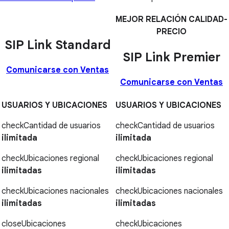
MEJOR RELACIÓN CALIDAD-
PRECIO
SIP Link Standard
SIP Link Premier
Comunicarse con Ventas
Comunicarse con Ventas
USUARIOS Y UBICACIONES
USUARIOS Y UBICACIONES
check
Cantidad de usuarios
check
Cantidad de usuarios
ilimitada
ilimitada
check
Ubicaciones regional
check
Ubicaciones regional
ilimitadas
ilimitadas
check
Ubicaciones nacionales
check
Ubicaciones nacionales
ilimitadas
ilimitadas
close
Ubicaciones
check
Ubicaciones