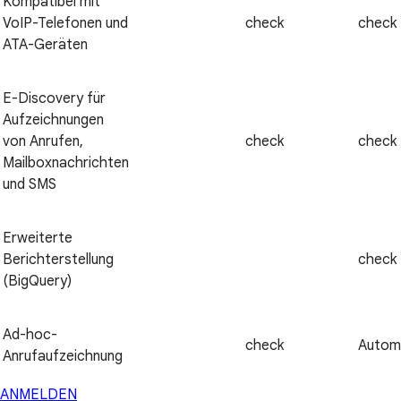
Kompatibel mit
VoIP-Telefonen und
check
check
ATA-Geräten
E-Discovery für
Aufzeichnungen
von Anrufen,
check
check
Mailboxnachrichten
und SMS
Erweiterte
Berichterstellung
check
(BigQuery)
Ad-hoc-
check
Autom
Anrufaufzeichnung
ANMELDEN