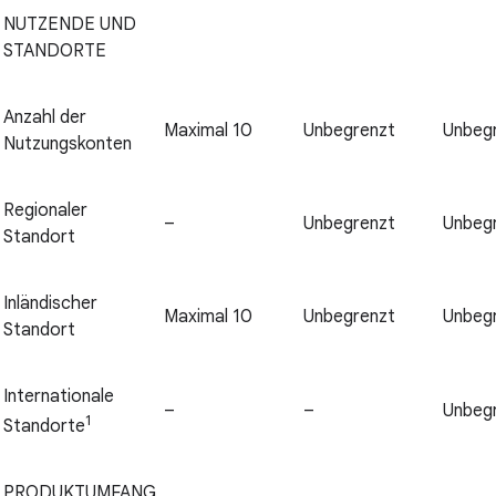
NUTZENDE UND
STANDORTE
Anzahl der
Maximal 10
Unbegrenzt
Unbeg
Nutzungskonten
Regionaler
–
Unbegrenzt
Unbeg
Standort
Inländischer
Maximal 10
Unbegrenzt
Unbeg
Standort
Internationale
–
–
Unbeg
1
Standorte
PRODUKTUMFANG