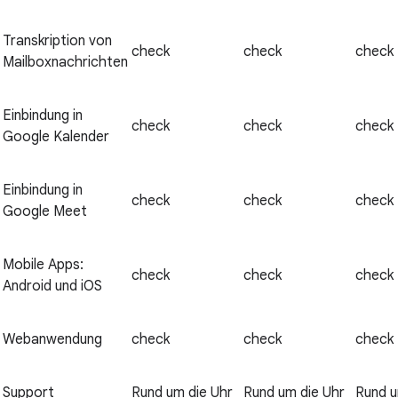
Transkription von
check
check
check
Mailboxnachrichten
Einbindung in
check
check
check
Google Kalender
Einbindung in
check
check
check
Google Meet
Mobile Apps:
check
check
check
Android und iOS
Webanwendung
check
check
check
Support
Rund um die Uhr
Rund um die Uhr
Rund u