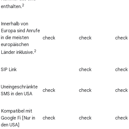
2
enthalten.
Innerhalb von
Europa sind Anrufe
in die meisten
check
check
check
europäischen
2
Länder inklusive.
SIP Link
check
check
Uneingeschränkte
check
check
check
SMS in den USA
Kompatibel mit
Google Fi [Nur in
check
check
check
den USA]