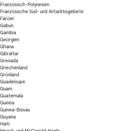
Französisch-Polynesien
Französische Süd- und Antarktisgebiete
Färöer
Gabun
Gambia
Georgien
Ghana
Gibraltar
Grenada
Griechenland
Grönland
Guadeloupe
Guam
Guatemala
Guinea
Guinea-Bissau
Guyana
Haiti
Heard- und McDonald-Inseln