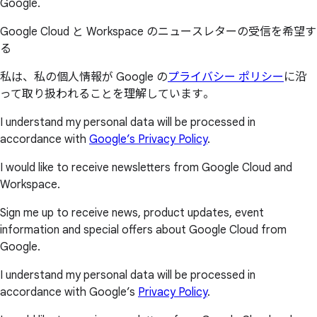
Google.
Google Cloud と Workspace のニュースレターの受信を希望す
る
私は、私の個人情報が Google の
プライバシー ポリシー
に沿
って取り扱われることを理解しています。
I understand my personal data will be processed in
accordance with
Google’s Privacy Policy
.
I would like to receive newsletters from Google Cloud and
Workspace.
Sign me up to receive news, product updates, event
information and special offers about Google Cloud from
Google.
I understand my personal data will be processed in
accordance with Google’s
Privacy Policy
.