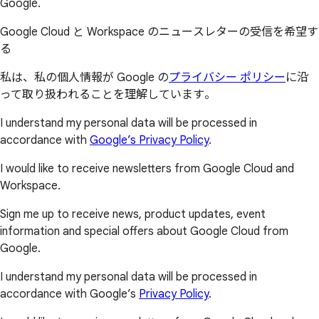
Google.
Google Cloud と Workspace のニュースレターの受信を希望す
る
私は、私の個人情報が Google の
プライバシー ポリシー
に沿
って取り扱われることを理解しています。
I understand my personal data will be processed in
accordance with
Google’s Privacy Policy
.
I would like to receive newsletters from Google Cloud and
Workspace.
Sign me up to receive news, product updates, event
information and special offers about Google Cloud from
Google.
I understand my personal data will be processed in
accordance with Google’s
Privacy Policy
.