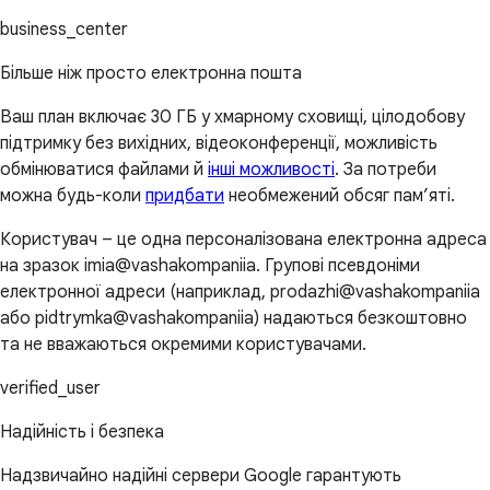
business_center
Більше ніж просто електронна пошта
Ваш план включає 30 ГБ у хмарному сховищі, цілодобову
підтримку без вихідних, відеоконференції, можливість
обмінюватися файлами й
інші можливості
. За потреби
можна будь-коли
придбати
необмежений обсяг пам’яті.
Користувач – це одна персоналізована електронна адреса
на зразок imia@vashakompaniia. Групові псевдоніми
електронної адреси (наприклад, prodazhi@vashakompaniia
або pidtrymka@vashakompaniia) надаються безкоштовно
та не вважаються окремими користувачами.
verified_user
Надійність і безпека
Надзвичайно надійні сервери Google гарантують