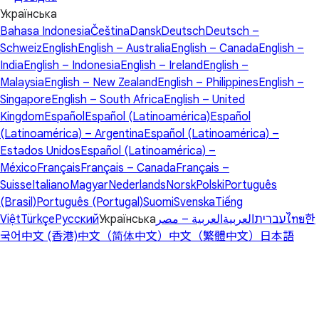
Українська
Bahasa Indonesia
Čeština
Dansk
Deutsch
Deutsch –
Schweiz
English
English – Australia
English – Canada
English –
India
English – Indonesia
English – Ireland
English –
Malaysia
English – New Zealand
English – Philippines
English –
Singapore
English – South Africa
English – United
Kingdom
Español
Español (Latinoamérica)
Español
(Latinoamérica) – Argentina
Español (Latinoamérica) –
Estados Unidos
Español (Latinoamérica) –
México
Français
Français – Canada
Français –
Suisse
Italiano
Magyar
Nederlands
Norsk
Polski
Português
(Brasil)
Português (Portugal)
Suomi
Svenska
Tiếng
Việt
Türkçe
Русский
Українська
العربية – مصر
العربية
עברית
ไทย
한
국어
中文 (香港)
中文（简体中文）
中文（繁體中文）
日本語