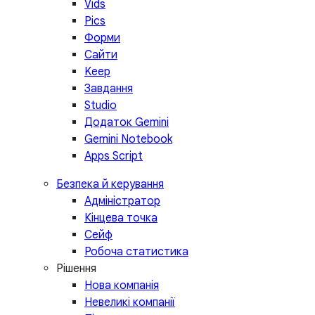
Vids
Pics
Форми
Сайти
Keep
Завдання
Studio
Додаток Gemini
Gemini Notebook
Apps Script
Безпека й керування
Адміністратор
Кінцева точка
Сейф
Робоча статистика
Рішення
Нова компанія
Невеликі компанії