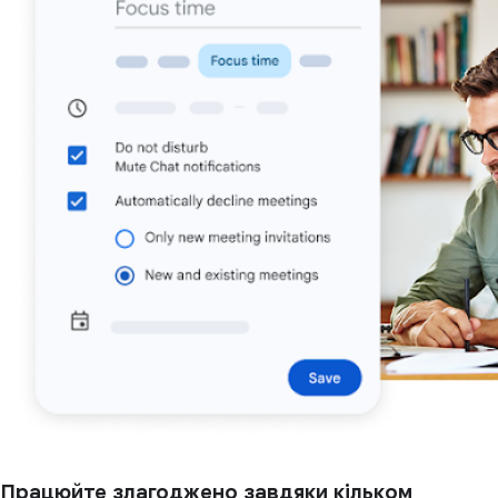
Працюйте злагоджено завдяки кільком