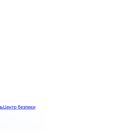
нь
Центр безпеки