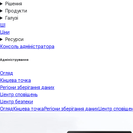
Рішення
Продукти
Галузі
ШІ
Ціни
Ресурси
Консоль адміністратора
Адміністрування
Огляд
Кінцева точка
Регіони зберігання даних
Центр сповіщень
Центр безпеки
Огляд
Кінцева точка
Регіони зберігання даних
Центр сповіще