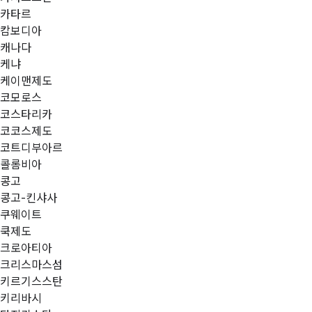
카타르
캄보디아
캐나다
케냐
케이맨제도
코모로스
코스타리카
코코스제도
코트디부아르
콜롬비아
콩고
콩고-킨샤사
쿠웨이트
쿡제도
크로아티아
크리스마스섬
키르기스스탄
키리바시