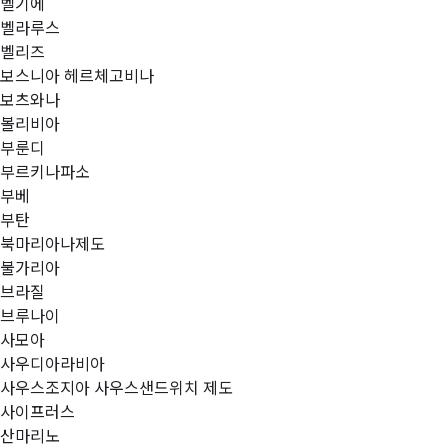
벨기에
벨라루스
벨리즈
보스니아 헤르체고비나
보츠와나
볼리비아
부룬디
부르키나파소
부베
부탄
북마리아나제도
불가리아
브라질
브루나이
사모아
사우디아라비아
사우스조지아 사우스샌드위치 제도
사이프러스
산마리노