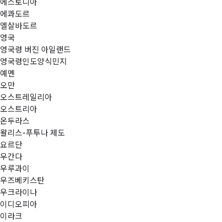
에스토니아
에콰도르
엘살바도르
영국
영국령 버진 아일랜드
영국령인도양식민지
예멘
오만
오스트레일리아
오스트리아
온두라스
왈리스-푸투나 제도
요르단
우간다
우루과이
우즈베키스탄
우크라이나
이디오피아
이라크