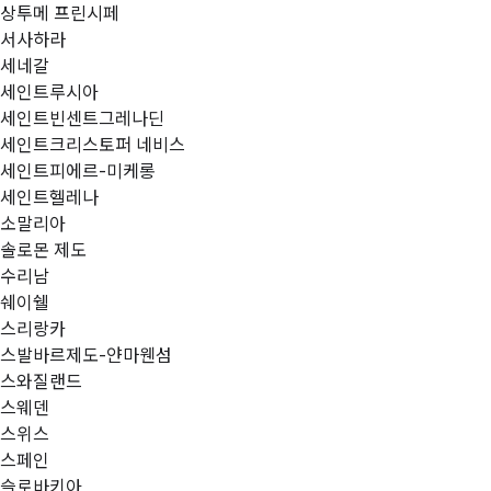
상투메 프린시페
서사하라
세네갈
세인트루시아
세인트빈센트그레나딘
세인트크리스토퍼 네비스
세인트피에르-미케롱
세인트헬레나
소말리아
솔로몬 제도
수리남
쉐이쉘
스리랑카
스발바르제도-얀마웬섬
스와질랜드
스웨덴
스위스
스페인
슬로바키아