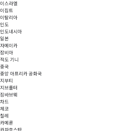
이스라엘
이집트
이탈리아
인도
인도네시아
일본
자메이카
잠비아
적도 기니
중국
중앙 아프리카 공화국
지부티
지브롤터
짐바브웨
차드
체코
칠레
카메룬
카자흐스탄