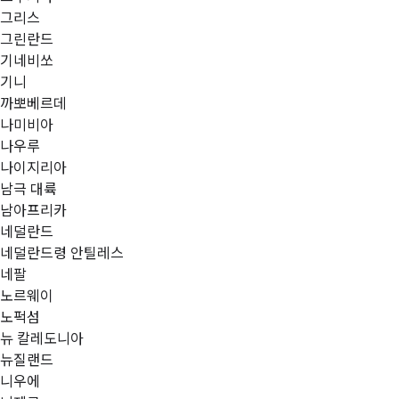
그리스
그린란드
기네비쏘
기니
까뽀베르데
나미비아
나우루
나이지리아
남극 대륙
남아프리카
네덜란드
네덜란드령 안틸레스
네팔
노르웨이
노퍽섬
뉴 칼레도니아
뉴질랜드
니우에