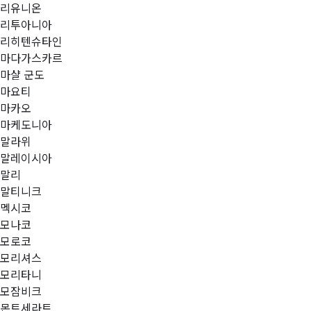
리유니온
리투아니아
리히텐슈타인
마다가스카르
마샬 군도
마요티
마카오
마케도니아
말라위
말레이시아
말리
말티니크
멕시코
모나코
모로코
모리셔스
모리타니
모잠비크
몬트세라트