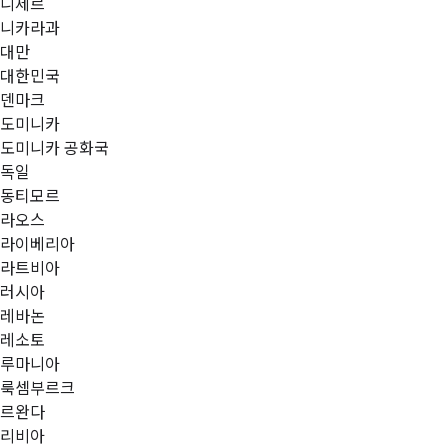
니제르
니카라과
대만
대한민국
덴마크
도미니카
도미니카 공화국
독일
동티모르
라오스
라이베리아
라트비아
러시아
레바논
레소토
루마니아
룩셈부르크
르완다
리비아