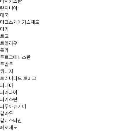
타지키스탄
탄자니아
태국
터크스케이커스제도
터키
토고
토켈라우
통가
투르크메니스탄
투발루
튀니지
트리니다드 토바고
파나마
파라과이
파키스탄
파푸아뉴기니
팔라우
팔레스타인
페로제도