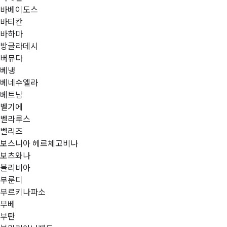
바베이도스
바티칸
바하마
방글라데시
버뮤다
베냉
베네수엘라
베트남
벨기에
벨라루스
벨리즈
보스니아 헤르체고비나
보츠와나
볼리비아
부룬디
부르키나파소
부베
부탄