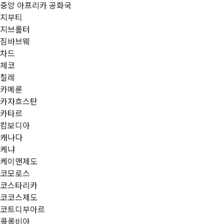
중앙 아프리카 공화국
지부티
지브롤터
짐바브웨
차드
체코
칠레
카메룬
카자흐스탄
카타르
캄보디아
캐나다
케냐
케이맨제도
코모로스
코스타리카
코코스제도
코트디부아르
콜롬비아