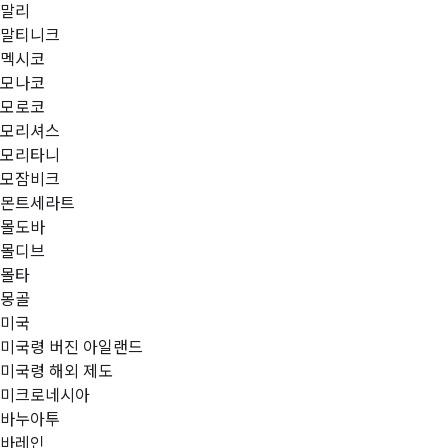
말리
말티니크
멕시코
모나코
모로코
모리셔스
모리타니
모잠비크
몬트세라트
몰도바
몰디브
몰타
몽골
미국
미국령 버진 아일랜드
미국령 해외 제도
미크로네시아
바누아투
바레인