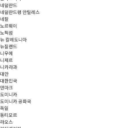
네덜란드
네덜란드령 안틸레스
네팔
노르웨이
노퍽섬
뉴 칼레도니아
뉴질랜드
니우에
니제르
니카라과
대만
대한민국
덴마크
도미니카
도미니카 공화국
독일
동티모르
라오스