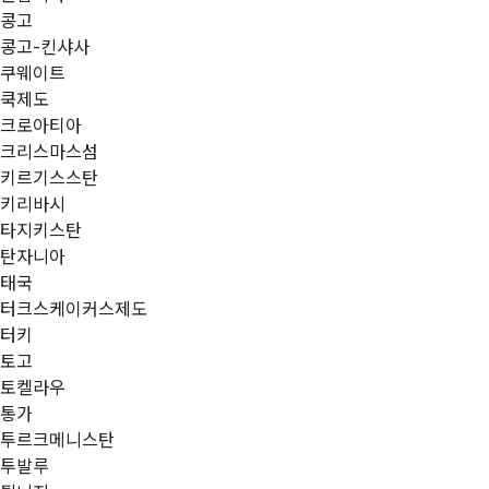
콩고
콩고-킨샤사
쿠웨이트
쿡제도
크로아티아
크리스마스섬
키르기스스탄
키리바시
타지키스탄
탄자니아
태국
터크스케이커스제도
터키
토고
토켈라우
통가
투르크메니스탄
투발루