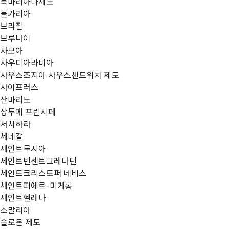
북마리아나제도
불가리아
브라질
브루나이
사모아
사우디아라비아
사우스조지아 사우스샌드위치 제도
사이프러스
산마리노
상투메 프린시페
서사하라
세네갈
세인트루시아
세인트빈센트그레나딘
세인트크리스토퍼 네비스
세인트피에르-미케롱
세인트헬레나
소말리아
솔로몬 제도