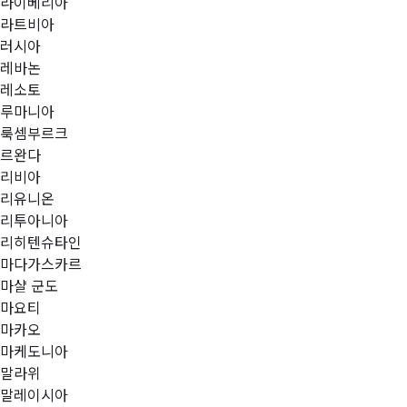
라이베리아
라트비아
러시아
레바논
레소토
루마니아
룩셈부르크
르완다
리비아
리유니온
리투아니아
리히텐슈타인
마다가스카르
마샬 군도
마요티
마카오
마케도니아
말라위
말레이시아