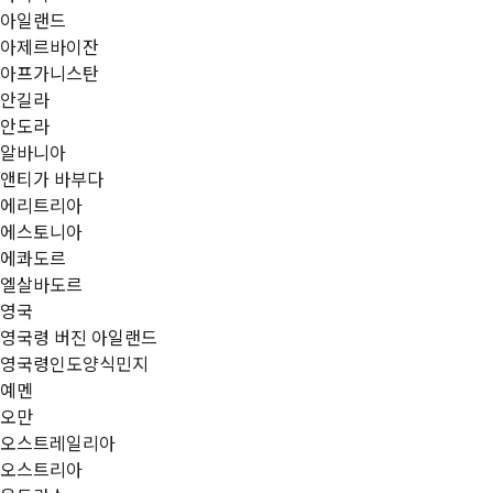
아일랜드
아제르바이잔
아프가니스탄
안길라
안도라
알바니아
앤티가 바부다
에리트리아
에스토니아
에콰도르
엘살바도르
영국
영국령 버진 아일랜드
영국령인도양식민지
예멘
오만
오스트레일리아
오스트리아