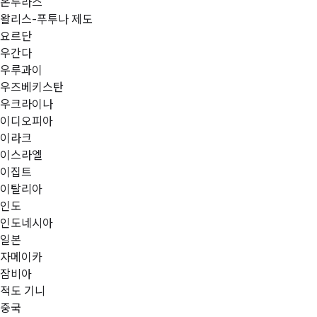
온두라스
왈리스-푸투나 제도
요르단
우간다
우루과이
우즈베키스탄
우크라이나
이디오피아
이라크
이스라엘
이집트
이탈리아
인도
인도네시아
일본
자메이카
잠비아
적도 기니
중국