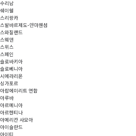
수리남
쉐이쉘
스리랑카
스발바르제도-얀마웬섬
스와질랜드
스웨덴
스위스
스페인
슬로바키아
슬로베니아
시에라리온
싱가포르
아랍에미리트 연합
아루바
아르메니아
아르헨티나
아메리칸 사모아
아이슬란드
아이티