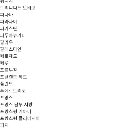
튀니지
트리니다드 토바고
파나마
파라과이
파키스탄
파푸아뉴기니
팔라우
팔레스타인
페로제도
페루
포르투갈
포클랜드 제도
폴란드
푸에르토리코
프랑스
프랑스 남부 지방
프랑스령 기아나
프랑스령 폴리네시아
피지