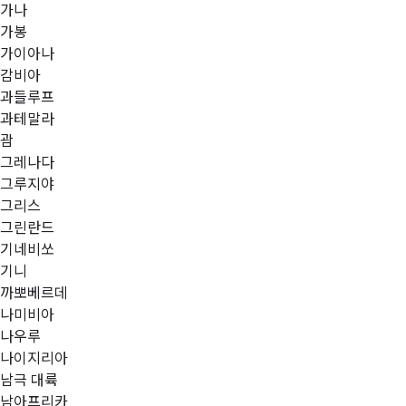
가나
가봉
가이아나
감비아
과들루프
과테말라
괌
그레나다
그루지야
그리스
그린란드
기네비쏘
기니
까뽀베르데
나미비아
나우루
나이지리아
남극 대륙
남아프리카