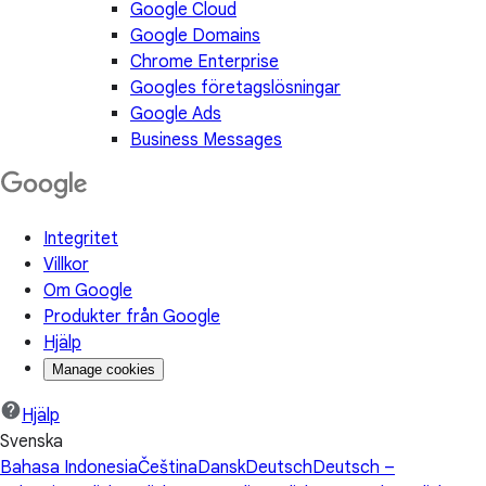
Google Cloud
Google Domains
Chrome Enterprise
Googles företagslösningar
Google Ads
Business Messages
Integritet
Villkor
Om Google
Produkter från Google
Hjälp
Manage cookies
Hjälp
Svenska
Bahasa Indonesia
Čeština
Dansk
Deutsch
Deutsch –