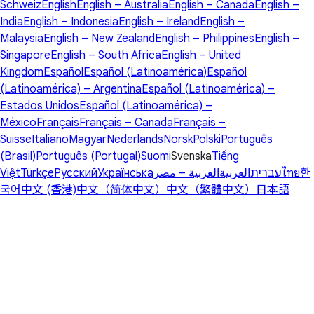
Schweiz
English
English – Australia
English – Canada
English –
India
English – Indonesia
English – Ireland
English –
Malaysia
English – New Zealand
English – Philippines
English –
Singapore
English – South Africa
English – United
Kingdom
Español
Español (Latinoamérica)
Español
(Latinoamérica) – Argentina
Español (Latinoamérica) –
Estados Unidos
Español (Latinoamérica) –
México
Français
Français – Canada
Français –
Suisse
Italiano
Magyar
Nederlands
Norsk
Polski
Português
(Brasil)
Português (Portugal)
Suomi
Svenska
Tiếng
Việt
Türkçe
Русский
Українська
العربية – مصر
العربية
עברית
ไทย
한
국어
中文 (香港)
中文（简体中文）
中文（繁體中文）
日本語