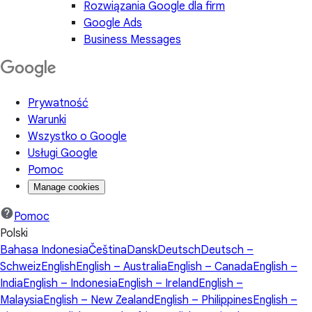
Rozwiązania Google dla firm
Google Ads
Business Messages
Prywatność
Warunki
Wszystko o Google
Usługi Google
Pomoc
Manage cookies
Pomoc
Polski
Bahasa Indonesia
Čeština
Dansk
Deutsch
Deutsch –
Schweiz
English
English – Australia
English – Canada
English –
India
English – Indonesia
English – Ireland
English –
Malaysia
English – New Zealand
English – Philippines
English –