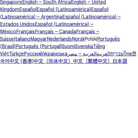
Singapore
English – South Africa
English – United
Kingdom
Español
Español (Latinoamérica)
Español
(Latinoamérica) – Argentina
Español (Latinoamérica) –
Estados Unidos
Español (Latinoamérica) –
México
Français
Français – Canada
Français –
Suisse
Italiano
Magyar
Nederlands
Norsk
Polski
Português
(Brasil)
Português (Portugal)
Suomi
Svenska
Tiếng
Việt
Türkçe
Русский
Українська
العربية – مصر
العربية
עברית
ไทย
한
국어
中文 (香港)
中文（简体中文）
中文（繁體中文）
日本語