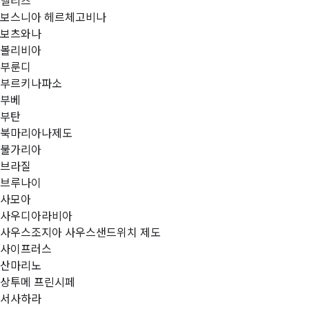
벨리즈
보스니아 헤르체고비나
보츠와나
볼리비아
부룬디
부르키나파소
부베
부탄
북마리아나제도
불가리아
브라질
브루나이
사모아
사우디아라비아
사우스조지아 사우스샌드위치 제도
사이프러스
산마리노
상투메 프린시페
서사하라