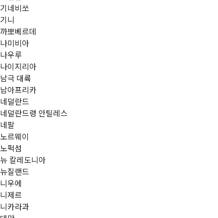
기네비쏘
기니
까뽀베르데
나미비아
나우루
나이지리아
남극 대륙
남아프리카
네덜란드
네덜란드령 안틸레스
네팔
노르웨이
노퍽섬
뉴 칼레도니아
뉴질랜드
니우에
니제르
니카라과