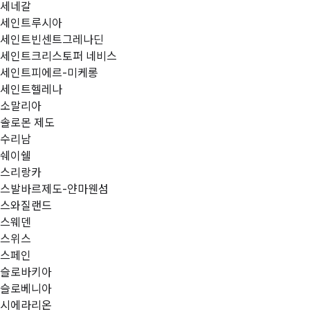
세네갈
세인트루시아
세인트빈센트그레나딘
세인트크리스토퍼 네비스
세인트피에르-미케롱
세인트헬레나
소말리아
솔로몬 제도
수리남
쉐이쉘
스리랑카
스발바르제도-얀마웬섬
스와질랜드
스웨덴
스위스
스페인
슬로바키아
슬로베니아
시에라리온