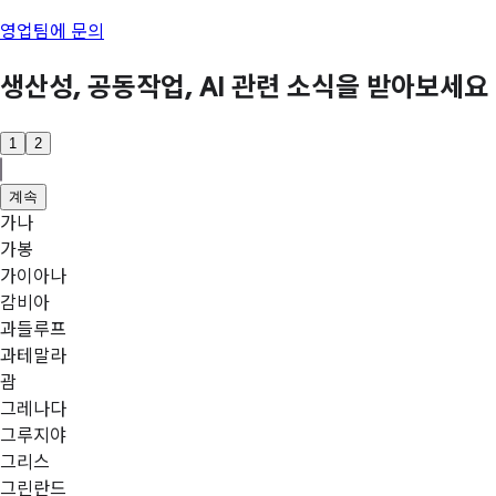
영업팀에 문의
생산성, 공동작업, AI 관련 소식을 받아보세요
1
2
계속
가나
가봉
가이아나
감비아
과들루프
과테말라
괌
그레나다
그루지야
그리스
그린란드