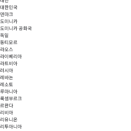
대만
대한민국
덴마크
도미니카
도미니카 공화국
독일
동티모르
라오스
라이베리아
라트비아
러시아
레바논
레소토
루마니아
룩셈부르크
르완다
리비아
리유니온
리투아니아