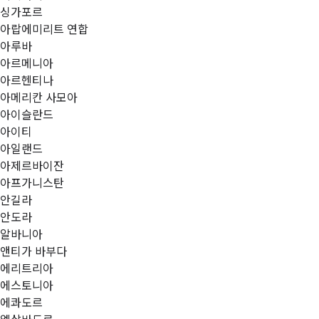
싱가포르
아랍에미리트 연합
아루바
아르메니아
아르헨티나
아메리칸 사모아
아이슬란드
아이티
아일랜드
아제르바이잔
아프가니스탄
안길라
안도라
알바니아
앤티가 바부다
에리트리아
에스토니아
에콰도르