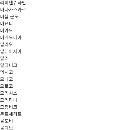
리히텐슈타인
마다가스카르
마샬 군도
마요티
마카오
마케도니아
말라위
말레이시아
말리
말티니크
멕시코
모나코
모로코
모리셔스
모리타니
모잠비크
몬트세라트
몰도바
몰디브