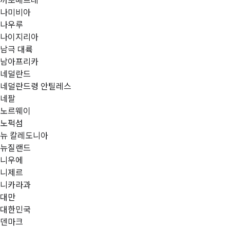
까뽀베르데
나미비아
나우루
나이지리아
남극 대륙
남아프리카
네덜란드
네덜란드령 안틸레스
네팔
노르웨이
노퍽섬
뉴 칼레도니아
뉴질랜드
니우에
니제르
니카라과
대만
대한민국
덴마크