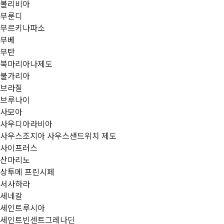
볼리비아
부룬디
부르키나파소
부베
부탄
북마리아나제도
불가리아
브라질
브루나이
사모아
사우디아라비아
사우스조지아 사우스샌드위치 제도
사이프러스
산마리노
상투메 프린시페
서사하라
세네갈
세인트루시아
세인트빈센트그레나딘