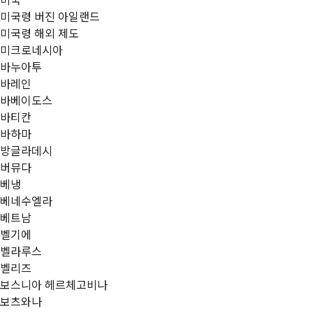
미국
미국령 버진 아일랜드
미국령 해외 제도
미크로네시아
바누아투
바레인
바베이도스
바티칸
바하마
방글라데시
버뮤다
베냉
베네수엘라
베트남
벨기에
벨라루스
벨리즈
보스니아 헤르체고비나
보츠와나