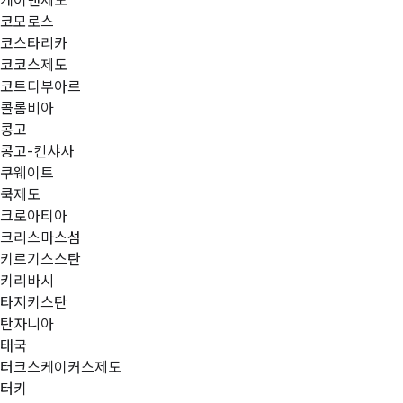
케이맨제도
코모로스
코스타리카
코코스제도
코트디부아르
콜롬비아
콩고
콩고-킨샤사
쿠웨이트
쿡제도
크로아티아
크리스마스섬
키르기스스탄
키리바시
타지키스탄
탄자니아
태국
터크스케이커스제도
터키