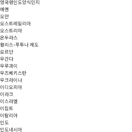
영국령인도양식민지
예멘
오만
오스트레일리아
오스트리아
온두라스
왈리스-푸투나 제도
요르단
우간다
우루과이
우즈베키스탄
우크라이나
이디오피아
이라크
이스라엘
이집트
이탈리아
인도
인도네시아