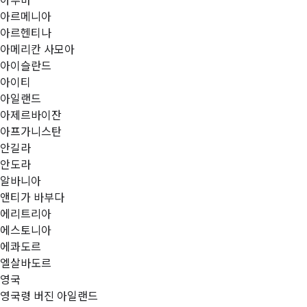
아루바
아르메니아
아르헨티나
아메리칸 사모아
아이슬란드
아이티
아일랜드
아제르바이잔
아프가니스탄
안길라
안도라
알바니아
앤티가 바부다
에리트리아
에스토니아
에콰도르
엘살바도르
영국
영국령 버진 아일랜드