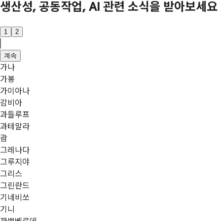
생산성, 공동작업, AI 관련 소식을 받아보세요
1
2
계속
가나
가봉
가이아나
감비아
과들루프
과테말라
괌
그레나다
그루지야
그리스
그린란드
기네비쏘
기니