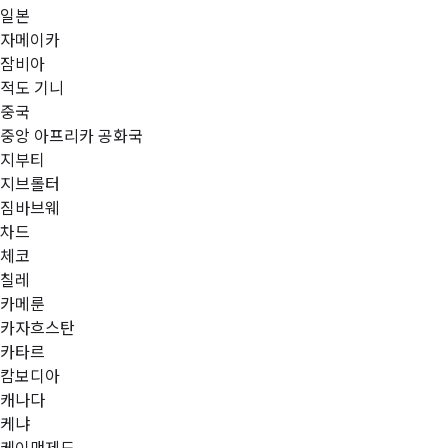
일본
자메이카
잠비아
적도 기니
중국
중앙 아프리카 공화국
지부티
지브롤터
짐바브웨
차드
체코
칠레
카메룬
카자흐스탄
카타르
캄보디아
캐나다
케냐