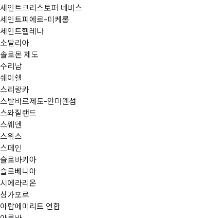
세인트크리스토퍼 네비스
세인트피에르-미케롱
세인트헬레나
소말리아
솔로몬 제도
수리남
쉐이쉘
스리랑카
스발바르제도-얀마웬섬
스와질랜드
스웨덴
스위스
스페인
슬로바키아
슬로베니아
시에라리온
싱가포르
아랍에미리트 연합