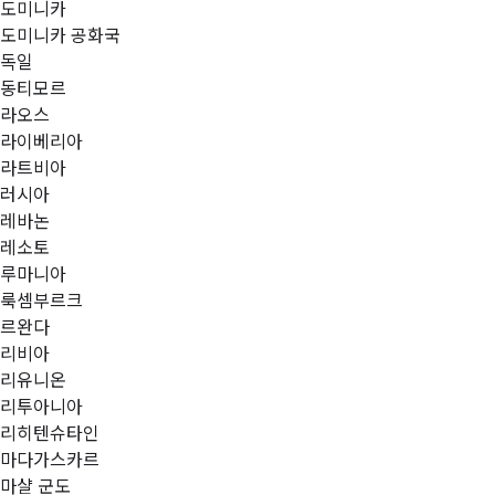
도미니카
도미니카 공화국
독일
동티모르
라오스
라이베리아
라트비아
러시아
레바논
레소토
루마니아
룩셈부르크
르완다
리비아
리유니온
리투아니아
리히텐슈타인
마다가스카르
마샬 군도