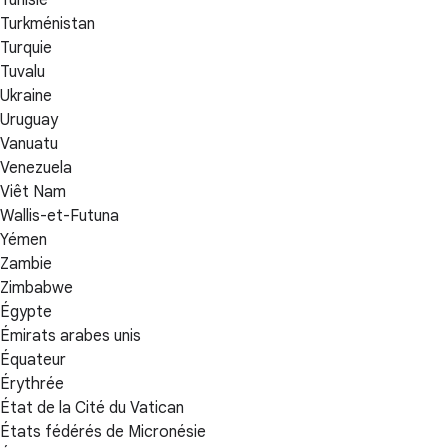
Tunisie
Turkménistan
Turquie
Tuvalu
Ukraine
Uruguay
Vanuatu
Venezuela
Viêt Nam
Wallis-et-Futuna
Yémen
Zambie
Zimbabwe
Égypte
Émirats arabes unis
Équateur
Érythrée
État de la Cité du Vatican
États fédérés de Micronésie