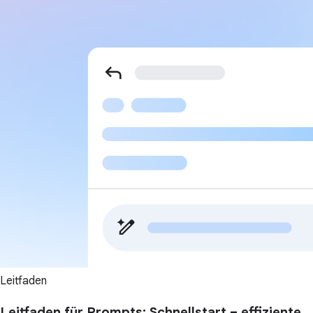
Leitfaden
Leitfaden für Prompts: Schnellstart – effiziente