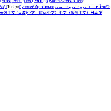
(Brasil)
Português (Portugal)
Suomi
Svenska
Tiếng
Việt
Türkçe
Русский
Українська
العربية – مصر
العربية
עברית
ไทย
한
국어
中文 (香港)
中文（简体中文）
中文（繁體中文）
日本語