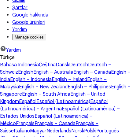
Gizlilik
Şartlar
Google hakkında
Google ürünleri
Yardım
Manage cookies
Yardım
Türkçe
Bahasa Indonesia
Čeština
Dansk
Deutsch
Deutsch –
Schweiz
English
English – Australia
English – Canada
English –
India
English – Indonesia
English – Ireland
English –
Malaysia
English – New Zealand
English – Philippines
English –
Singapore
English – South Africa
English – United
Kingdom
Español
Español (Latinoamérica)
Español
(Latinoamérica) – Argentina
Español (Latinoamérica) –
Estados Unidos
Español (Latinoamérica) –
México
Français
Français – Canada
Français –
Suisse
Italiano
Magyar
Nederlands
Norsk
Polski
Português