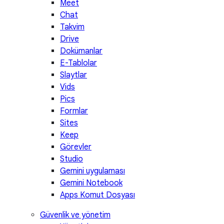
Meet
Chat
Takvim
Drive
Dokümanlar
E-Tablolar
Slaytlar
Vids
Pics
Formlar
Sites
Keep
Görevler
Studio
Gemini uygulaması
Gemini Notebook
Apps Komut Dosyası
Güvenlik ve yönetim