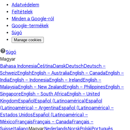
Adatvédelem
Feltételek
Minden a Google-ról
Google-termékek
Súgó
Manage cookies
Súgó
Magyar
Bahasa Indonesia
Čeština
Dansk
Deutsch
Deutsch –
Schweiz
English
English – Australia
English – Canada
English –
India
English – Indonesia
English – Ireland
English –
Malaysia
English – New Zealand
English – Philippines
English –
Singapore
English – South Africa
English – United
Kingdom
Español
Español (Latinoamérica)
Español
(Latinoamérica) – Argentina
Español (Latinoamérica) –
Estados Unidos
Español (Latinoamérica) –
México
Français
Français – Canada
Français –
Suisse
Italiano
Magyar
Nederlands
Norsk
Polski
Português