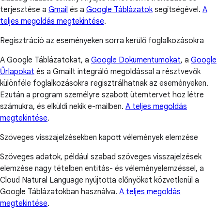
terjesztése a
Gmail
és a
Google Táblázatok
segítségével.
A
teljes megoldás megtekintése
.
Regisztráció az eseményeken sorra kerülő foglalkozásokra
A Google Táblázatokat, a
Google Dokumentumokat
, a
Google
Űrlapokat
és a Gmailt integráló megoldással a résztvevők
különféle foglalkozásokra regisztrálhatnak az eseményeken.
Ezután a program személyre szabott ütemtervet hoz létre
számukra, és elküldi nekik e-mailben.
A teljes megoldás
megtekintése
.
Szöveges visszajelzésekben kapott vélemények elemzése
Szöveges adatok, például szabad szöveges visszajelzések
elemzése nagy tételben entitás- és véleményelemzéssel, a
Cloud Natural Language nyújtotta előnyöket közvetlenül a
Google Táblázatokban használva.
A teljes megoldás
megtekintése
.