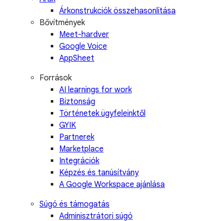
Árkonstrukciók összehasonlítása
Bővítmények
Meet-hardver
Google Voice
AppSheet
Források
AI learnings for work
Biztonság
Történetek ügyfeleinktől
GYIK
Partnerek
Marketplace
Integrációk
Képzés és tanúsítvány
A Google Workspace ajánlása
Súgó és támogatás
Adminisztrátori súgó