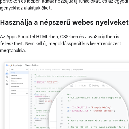
pontokon és időben adnak hozzájuk új funkciókat, és az egyedi
igényekhez alakítják őket.
Használja a népszerű webes nyelveket
Az Apps Scripttel HTML-ben, CSS-ben és JavaScriptben is
fejleszthet. Nem kell új, megoldásspecifikus keretrendszert
megtanulnia.