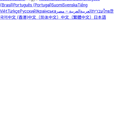
(Brasil)
Português (Portugal)
Suomi
Svenska
Tiếng
Việt
Türkçe
Русский
Українська
العربية – مصر
العربية
עברית
ไทย
한
국어
中文 (香港)
中文（简体中文）
中文（繁體中文）
日本語