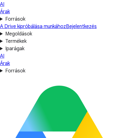
AI
Árak
Források
A Drive kipróbálása munkához
Bejelentkezés
Megoldások
Termékek
Iparágak
AI
Árak
Források