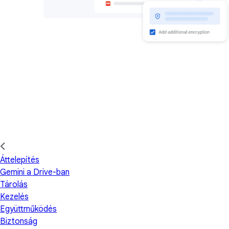
Áttelepítés
Gemini a Drive-ban
Tárolás
Kezelés
Együttműködés
Biztonság