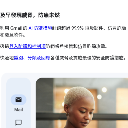
及早發現威脅，防患未然
利用 Gmail 的
AI 防禦措施
封鎖超過 99.9% 垃圾郵件、仿冒詐騙
和惡意軟件。
透過
登入防護和控制項
防範帳戶接管和仿冒詐騙攻擊。
快速地
識別、分類及回應
各種威脅及實施最佳的安全防護措施。