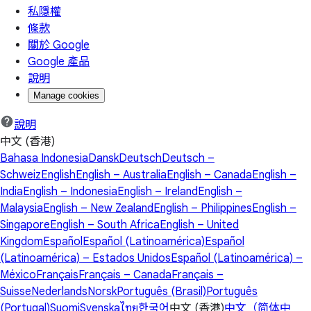
私隱權
條款
關於 Google
Google 產品
說明
Manage cookies
說明
中文 (香港)
Bahasa Indonesia
Dansk
Deutsch
Deutsch –
Schweiz
English
English – Australia
English – Canada
English –
India
English – Indonesia
English – Ireland
English –
Malaysia
English – New Zealand
English – Philippines
English –
Singapore
English – South Africa
English – United
Kingdom
Español
Español (Latinoamérica)
Español
(Latinoamérica) – Estados Unidos
Español (Latinoamérica) –
México
Français
Français – Canada
Français –
Suisse
Nederlands
Norsk
Português (Brasil)
Português
(Portugal)
Suomi
Svenska
ไทย
한국어
中文 (香港)
中文（简体中