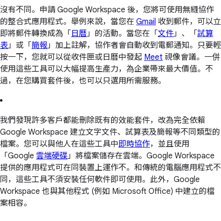
沒有不同。申請 Google Workspace 後，您將可使用無縫協作
的整合式應用程式。舉例來說，當您在
Gmail
收到郵件，可以立
即將郵件轉換成為「
日曆
」的活動。當您在「
文件
」、「
試算
表
」或「
簡報
」加上註解，協作者會自動收到電郵通知。只要輕
按一下，您就可以從收件匣或日曆中發起
Meet
視像會議。一併
使用這些工具可以大幅提高生產力，為企業帶來最大價值。不
過，在您購買套件後，也可以只選用所需服務。
我們發現許多客戶都能刪除既有的效能套件，改為完全依賴
Google Workspace 建立文字文件、試算表及簡報等不同類型的
檔案。您可以與他人在這些工具中
即時協作
，並且使用
「Google
雲端硬碟
」將檔案儲存在雲端。Google Workspace
提供的應用程式可在同裝置上運作不。和傳統的電腦應用程式不
同，這些工具不須安裝任何軟件即可使用。此外，Google
Workspace 也與其他程式 (例如 Microsoft Office) 中建立的檔
案相容。