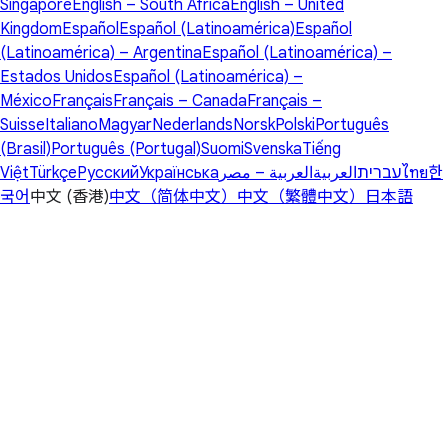
Singapore
English – South Africa
English – United
Kingdom
Español
Español (Latinoamérica)
Español
(Latinoamérica) – Argentina
Español (Latinoamérica) –
Estados Unidos
Español (Latinoamérica) –
México
Français
Français – Canada
Français –
Suisse
Italiano
Magyar
Nederlands
Norsk
Polski
Português
(Brasil)
Português (Portugal)
Suomi
Svenska
Tiếng
Việt
Türkçe
Русский
Українська
العربية – مصر
العربية
עברית
ไทย
한
국어
中文 (香港)
中文（简体中文）
中文（繁體中文）
日本語