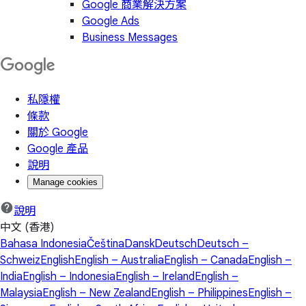
Google 商業解決方案
Google Ads
Business Messages
私隱權
條款
關於 Google
Google 產品
說明
Manage cookies
說明
中文 (香港)
Bahasa Indonesia
Čeština
Dansk
Deutsch
Deutsch –
Schweiz
English
English – Australia
English – Canada
English –
India
English – Indonesia
English – Ireland
English –
Malaysia
English – New Zealand
English – Philippines
English –