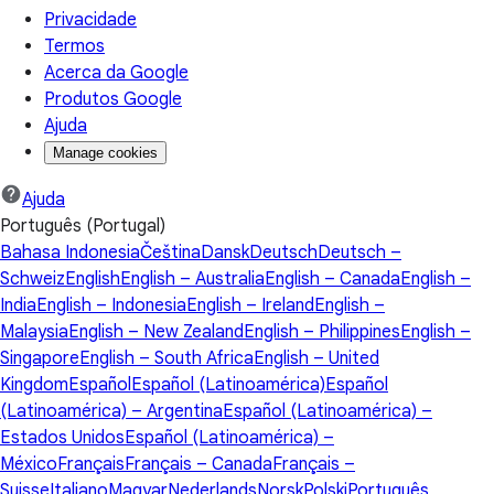
Privacidade
Termos
Acerca da Google
Produtos Google
Ajuda
Manage cookies
Ajuda
Português (Portugal)
Bahasa Indonesia
Čeština
Dansk
Deutsch
Deutsch –
Schweiz
English
English – Australia
English – Canada
English –
India
English – Indonesia
English – Ireland
English –
Malaysia
English – New Zealand
English – Philippines
English –
Singapore
English – South Africa
English – United
Kingdom
Español
Español (Latinoamérica)
Español
(Latinoamérica) – Argentina
Español (Latinoamérica) –
Estados Unidos
Español (Latinoamérica) –
México
Français
Français – Canada
Français –
Suisse
Italiano
Magyar
Nederlands
Norsk
Polski
Português