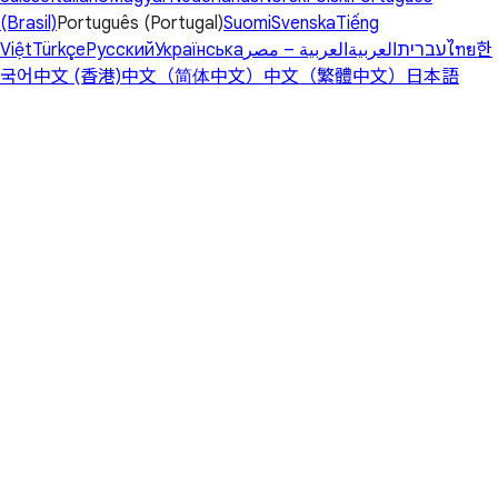
(Brasil)
Português (Portugal)
Suomi
Svenska
Tiếng
Việt
Türkçe
Русский
Українська
العربية – مصر
العربية
עברית
ไทย
한
국어
中文 (香港)
中文（简体中文）
中文（繁體中文）
日本語