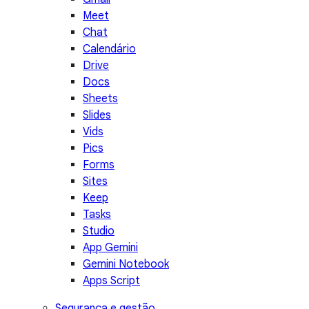
Meet
Chat
Calendário
Drive
Docs
Sheets
Slides
Vids
Pics
Forms
Sites
Keep
Tasks
Studio
App Gemini
Gemini Notebook
Apps Script
Segurança e gestão