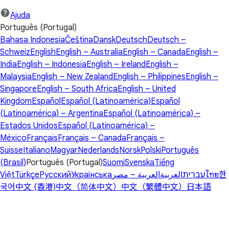
Ajuda
Português (Portugal)
Bahasa Indonesia
Čeština
Dansk
Deutsch
Deutsch –
Schweiz
English
English – Australia
English – Canada
English –
India
English – Indonesia
English – Ireland
English –
Malaysia
English – New Zealand
English – Philippines
English –
Singapore
English – South Africa
English – United
Kingdom
Español
Español (Latinoamérica)
Español
(Latinoamérica) – Argentina
Español (Latinoamérica) –
Estados Unidos
Español (Latinoamérica) –
México
Français
Français – Canada
Français –
Suisse
Italiano
Magyar
Nederlands
Norsk
Polski
Português
(Brasil)
Português (Portugal)
Suomi
Svenska
Tiếng
Việt
Türkçe
Русский
Українська
العربية – مصر
العربية
עברית
ไทย
한
국어
中文 (香港)
中文（简体中文）
中文（繁體中文）
日本語