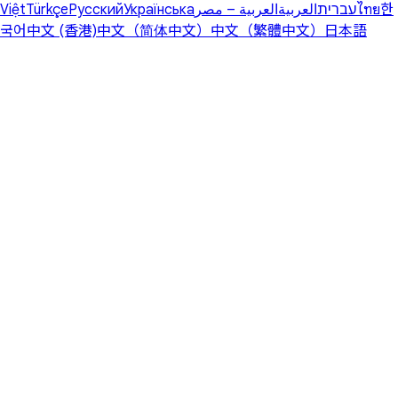
Việt
Türkçe
Русский
Українська
العربية – مصر
العربية
עברית
ไทย
한
국어
中文 (香港)
中文（简体中文）
中文（繁體中文）
日本語