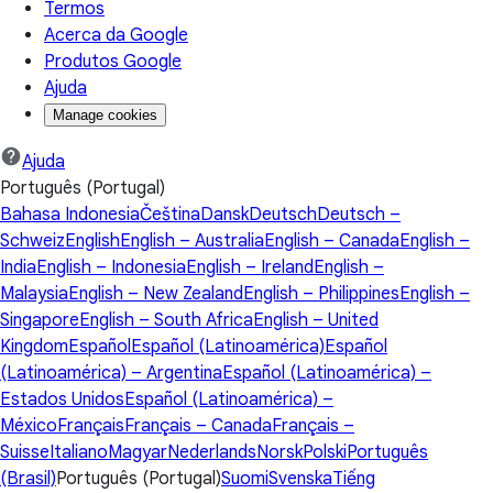
Termos
Acerca da Google
Produtos Google
Ajuda
Manage cookies
Ajuda
Português (Portugal)
Bahasa Indonesia
Čeština
Dansk
Deutsch
Deutsch –
Schweiz
English
English – Australia
English – Canada
English –
India
English – Indonesia
English – Ireland
English –
Malaysia
English – New Zealand
English – Philippines
English –
Singapore
English – South Africa
English – United
Kingdom
Español
Español (Latinoamérica)
Español
(Latinoamérica) – Argentina
Español (Latinoamérica) –
Estados Unidos
Español (Latinoamérica) –
México
Français
Français – Canada
Français –
Suisse
Italiano
Magyar
Nederlands
Norsk
Polski
Português
(Brasil)
Português (Portugal)
Suomi
Svenska
Tiếng