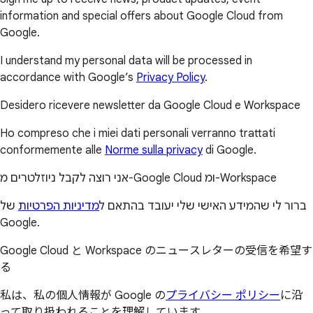
information and special offers about Google Cloud from
Google.
I understand my personal data will be processed in
accordance with Google’s
Privacy Policy
.
Desidero ricevere newsletter da Google Cloud e Workspace
Ho compreso che i miei dati personali verranno trattati
conformemente alle
Norme sulla privacy
di Google.
אני רוצה לקבל ניוזלטרים מ-Google Cloud ומ-Workspace
ברור לי שהמידע האישי שלי יעובד בהתאם ל
מדיניות הפרטיות
של
Google.
Google Cloud と Workspace のニュースレターの受信を希望す
る
私は、私の個人情報が Google の
プライバシー ポリシー
に沿
って取り扱われることを理解しています。