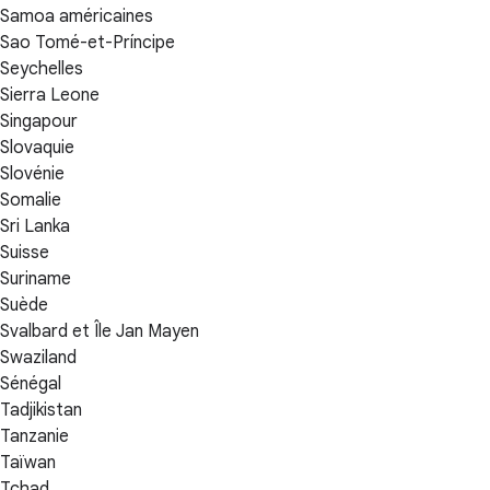
Samoa américaines
Sao Tomé-et-Príncipe
Seychelles
Sierra Leone
Singapour
Slovaquie
Slovénie
Somalie
Sri Lanka
Suisse
Suriname
Suède
Svalbard et Île Jan Mayen
Swaziland
Sénégal
Tadjikistan
Tanzanie
Taïwan
Tchad