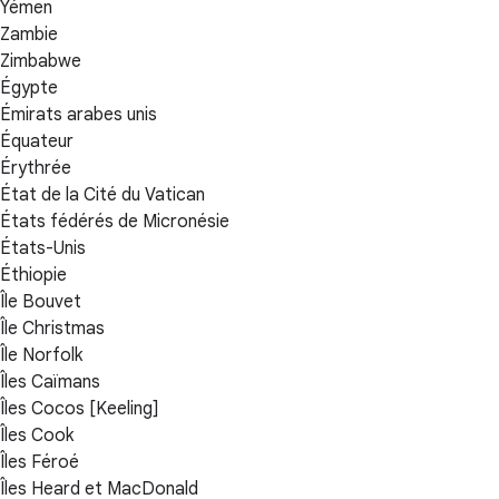
Yémen
Zambie
Zimbabwe
Égypte
Émirats arabes unis
Équateur
Érythrée
État de la Cité du Vatican
États fédérés de Micronésie
États-Unis
Éthiopie
Île Bouvet
Île Christmas
Île Norfolk
Îles Caïmans
Îles Cocos [Keeling]
Îles Cook
Îles Féroé
Îles Heard et MacDonald