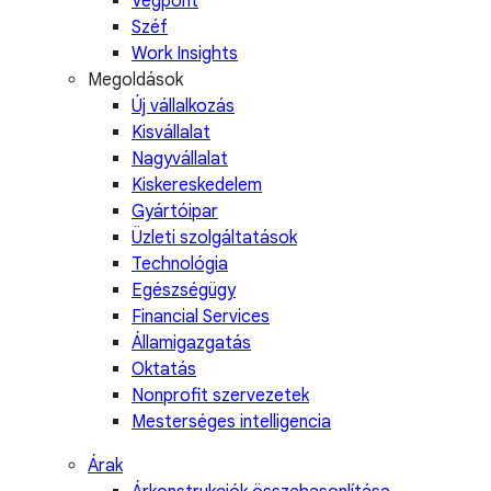
Végpont
Széf
Work Insights
Megoldások
Új vállalkozás
Kisvállalat
Nagyvállalat
Kiskereskedelem
Gyártóipar
Üzleti szolgáltatások
Technológia
Egészségügy
Financial Services
Államigazgatás
Oktatás
Nonprofit szervezetek
Mesterséges intelligencia
Árak