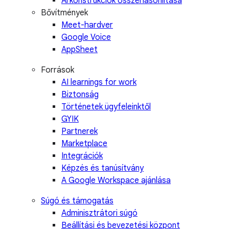
Árkonstrukciók összehasonlítása
Bővítmények
Meet-hardver
Google Voice
AppSheet
Források
AI learnings for work
Biztonság
Történetek ügyfeleinktől
GYIK
Partnerek
Marketplace
Integrációk
Képzés és tanúsítvány
A Google Workspace ajánlása
Súgó és támogatás
Adminisztrátori súgó
Beállítási és bevezetési központ