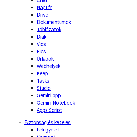
Chat
Naptár
Drive
Dokumentumok
Táblázatok
Diák
Vids
Pics
Űrlapok
Webhelyek
Keep
Tasks
Studio
Gemini app
Gemini Notebook
Apps Script
Biztonság és kezelés
Felügyelet