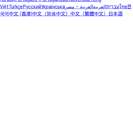
Việt
Türkçe
Русский
Українська
العربية – مصر
العربية
עברית
ไทย
한
국어
中文 (香港)
中文（简体中文）
中文（繁體中文）
日本語