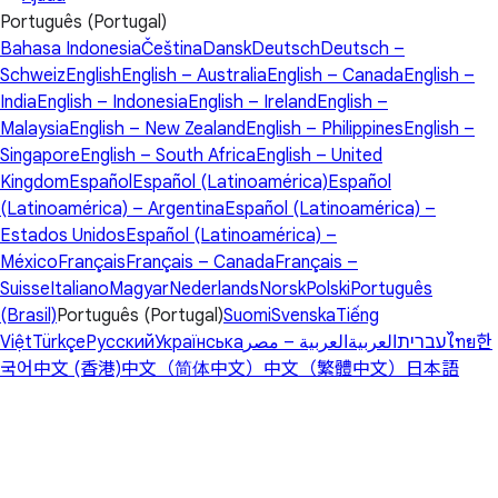
Português (Portugal)
Bahasa Indonesia
Čeština
Dansk
Deutsch
Deutsch –
Schweiz
English
English – Australia
English – Canada
English –
India
English – Indonesia
English – Ireland
English –
Malaysia
English – New Zealand
English – Philippines
English –
Singapore
English – South Africa
English – United
Kingdom
Español
Español (Latinoamérica)
Español
(Latinoamérica) – Argentina
Español (Latinoamérica) –
Estados Unidos
Español (Latinoamérica) –
México
Français
Français – Canada
Français –
Suisse
Italiano
Magyar
Nederlands
Norsk
Polski
Português
(Brasil)
Português (Portugal)
Suomi
Svenska
Tiếng
Việt
Türkçe
Русский
Українська
العربية – مصر
العربية
עברית
ไทย
한
국어
中文 (香港)
中文（简体中文）
中文（繁體中文）
日本語