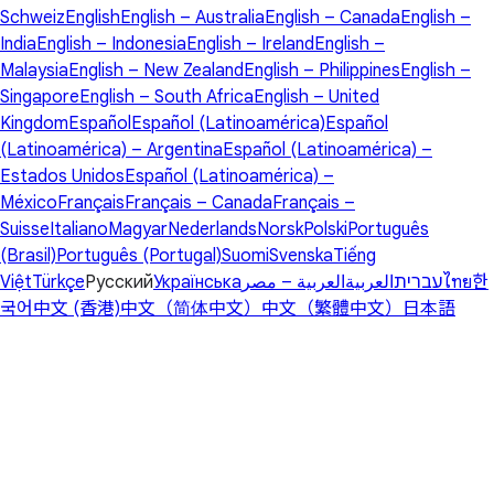
Schweiz
English
English – Australia
English – Canada
English –
India
English – Indonesia
English – Ireland
English –
Malaysia
English – New Zealand
English – Philippines
English –
Singapore
English – South Africa
English – United
Kingdom
Español
Español (Latinoamérica)
Español
(Latinoamérica) – Argentina
Español (Latinoamérica) –
Estados Unidos
Español (Latinoamérica) –
México
Français
Français – Canada
Français –
Suisse
Italiano
Magyar
Nederlands
Norsk
Polski
Português
(Brasil)
Português (Portugal)
Suomi
Svenska
Tiếng
Việt
Türkçe
Русский
Українська
العربية – مصر
العربية
עברית
ไทย
한
국어
中文 (香港)
中文（简体中文）
中文（繁體中文）
日本語