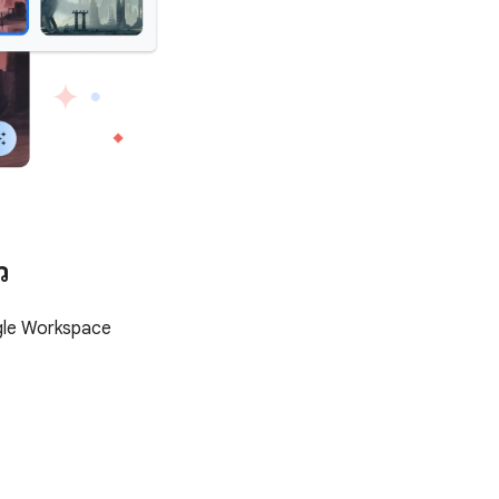
ว
ogle Workspace