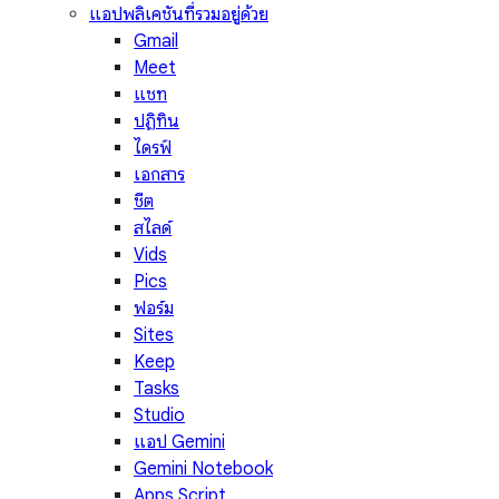
แอปพลิเคชันที่รวมอยู่ด้วย
Gmail
Meet
แชท
ปฏิทิน
ไดรฟ์
เอกสาร
ชีต
สไลด์
Vids
Pics
ฟอร์ม
Sites
Keep
Tasks
Studio
แอป Gemini
Gemini Notebook
Apps Script