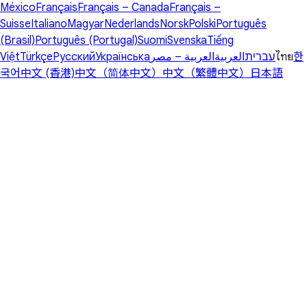
México
Français
Français – Canada
Français –
Suisse
Italiano
Magyar
Nederlands
Norsk
Polski
Português
(Brasil)
Português (Portugal)
Suomi
Svenska
Tiếng
Việt
Türkçe
Русский
Українська
العربية – مصر
العربية
עברית
ไทย
한
국어
中文 (香港)
中文（简体中文）
中文（繁體中文）
日本語