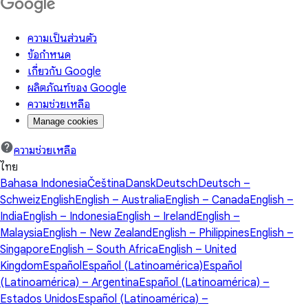
ความเป็นส่วนตัว
ข้อกำหนด
เกี่ยวกับ Google
ผลิตภัณฑ์ของ Google
ความช่วยเหลือ
Manage cookies
ความช่วยเหลือ
ไทย
Bahasa Indonesia
Čeština
Dansk
Deutsch
Deutsch –
Schweiz
English
English – Australia
English – Canada
English –
India
English – Indonesia
English – Ireland
English –
Malaysia
English – New Zealand
English – Philippines
English –
Singapore
English – South Africa
English – United
Kingdom
Español
Español (Latinoamérica)
Español
(Latinoamérica) – Argentina
Español (Latinoamérica) –
Estados Unidos
Español (Latinoamérica) –