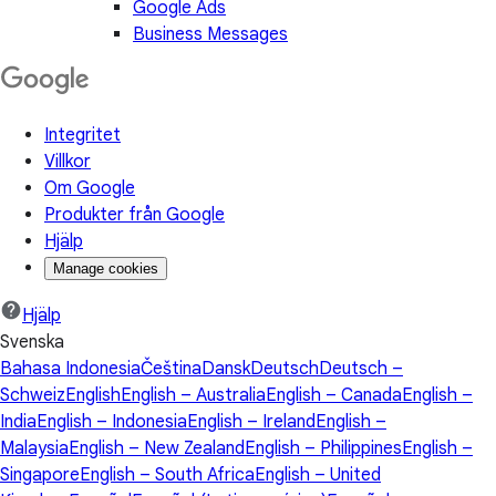
Google Ads
Business Messages
Integritet
Villkor
Om Google
Produkter från Google
Hjälp
Manage cookies
Hjälp
Svenska
Bahasa Indonesia
Čeština
Dansk
Deutsch
Deutsch –
Schweiz
English
English – Australia
English – Canada
English –
India
English – Indonesia
English – Ireland
English –
Malaysia
English – New Zealand
English – Philippines
English –
Singapore
English – South Africa
English – United