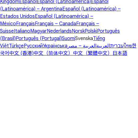
Kingdom
Español
Español (Latinoamérica)
Español
(Latinoamérica) – Argentina
Español (Latinoamérica) –
Estados Unidos
Español (Latinoamérica) –
México
Français
Français – Canada
Français –
Suisse
Italiano
Magyar
Nederlands
Norsk
Polski
Português
(Brasil)
Português (Portugal)
Suomi
Svenska
Tiếng
Việt
Türkçe
Русский
Українська
العربية – مصر
العربية
עברית
ไทย
한
국어
中文 (香港)
中文（简体中文）
中文（繁體中文）
日本語