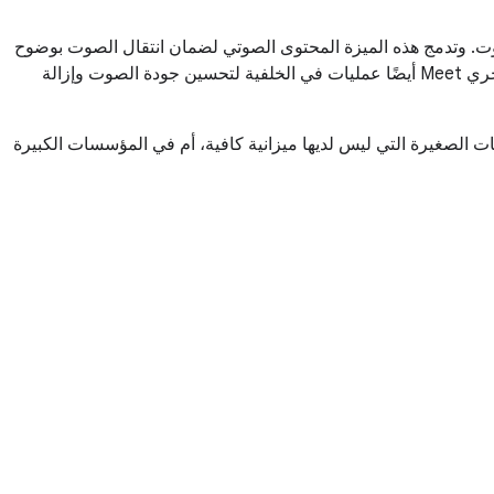
لصوت. وتدمج هذه الميزة المحتوى الصوتي لضمان انتقال الصوت بوضوح
من كل مكبرات صوت أجهزة الكمبيوتر المحمول، كما تبدّل بذكاء بين الميكروفونات أثناء تحدُّث المشاركين لتجنّب الارتجاع الصوتي والصدى. يُجري Meet أيضًا عمليات في الخلفية لتحسين جودة الصوت وإزالة
ت، سواء في المؤسسات الصغيرة التي ليس لديها ميزانية كافية، أم في المؤسسات الكبيرة