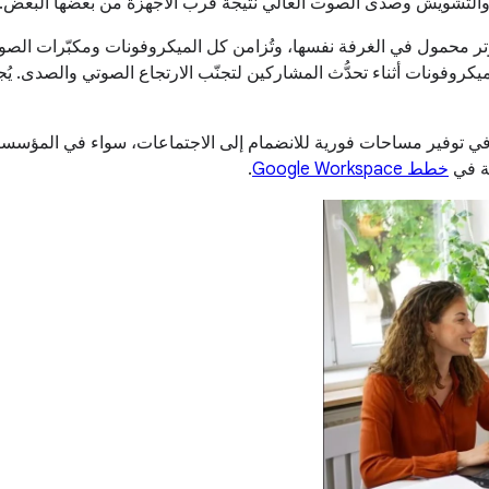
ي والتشويش وصدى الصوت العالي نتيجة قرب الأجهزة من بعضها البعض.
مبيوتر محمول في الغرفة نفسها، وتُزامن كل الميكروفونات ومكبّرات ا
 بالصوت" في Meet حلاً غير مُكلِف يساهم في توفير مساحات فورية للانضمام إلى الاجتماعا
نة في
خطط Google Workspace
.