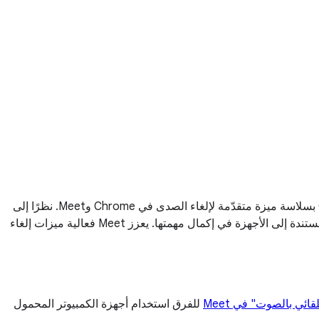
يقدّم Google Meet إمكانات متطوّرة لإلغاء الصدى بهدف الحدّ من الارتجاع الذي يسبّب التشويش. وللتخفيف من هذه المشكلة، تدمج Google بسلاسة ميزة متقدّمة لإلغاء الصدى في Chrome وMeet. نظرًا إلى
حدوث خلل أحيانًا في ميزات إلغاء الصدى الصوتي، يرصد Meet هذه الحالات ويعيد ضبط الأجهزة تلقائيًا لحلّ المشكلة ومساعدة التكنولوجيا المستندة إلى الأجهزة في إكمال مهمتها. يعزز Meet فعالية ميزات إلغاء
قائي بالصوت" في Meet
للفرق استخدام أجهزة الكمبيوتر المحمول