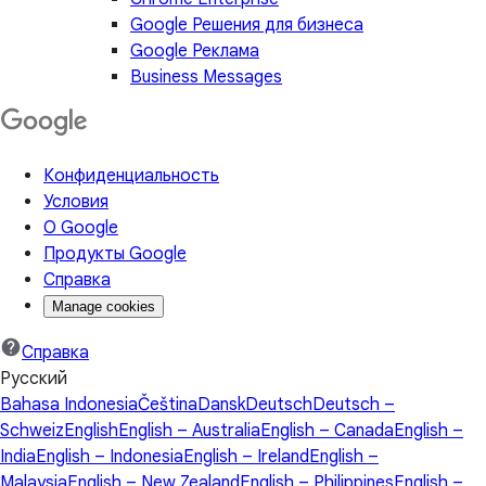
Google Решения для бизнеса
Google Реклама
Business Messages
Конфиденциальность
Условия
О Google
Продукты Google
Справка
Manage cookies
Справка
Русский
Bahasa Indonesia
Čeština
Dansk
Deutsch
Deutsch –
Schweiz
English
English – Australia
English – Canada
English –
India
English – Indonesia
English – Ireland
English –
Malaysia
English – New Zealand
English – Philippines
English –