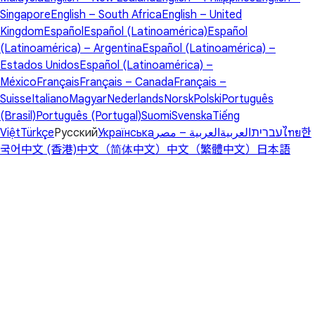
Singapore
English – South Africa
English – United
Kingdom
Español
Español (Latinoamérica)
Español
(Latinoamérica) – Argentina
Español (Latinoamérica) –
Estados Unidos
Español (Latinoamérica) –
México
Français
Français – Canada
Français –
Suisse
Italiano
Magyar
Nederlands
Norsk
Polski
Português
(Brasil)
Português (Portugal)
Suomi
Svenska
Tiếng
Việt
Türkçe
Русский
Українська
العربية – مصر
العربية
עברית
ไทย
한
국어
中文 (香港)
中文（简体中文）
中文（繁體中文）
日本語