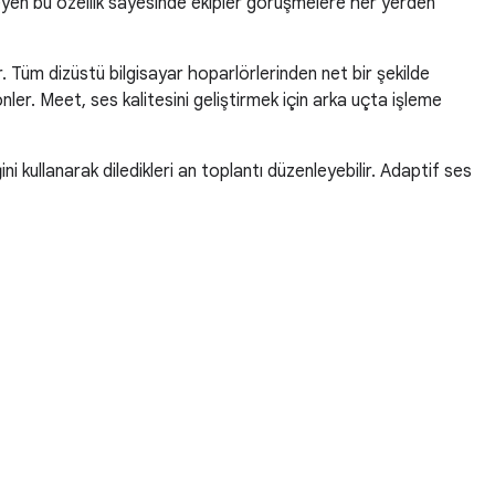
nleyen bu özellik sayesinde ekipler görüşmelere her yerden
. Tüm dizüstü bilgisayar hoparlörlerinden net bir şekilde
önler. Meet, ses kalitesini geliştirmek için arka uçta işleme
ğini kullanarak diledikleri an toplantı düzenleyebilir. Adaptif ses