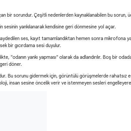
 bir sorundur. Çeşitli nedenlerden kaynaklanabilen bu sorun, üç 
nin sesinin yankılanarak kendisine geri dönmesine yol açar.
 kaydedilen ses, kayıt tamamlandıktan hemen sonra mikrofona yakı
ksek bir gıcırdama sesi duyulur.
ikte, "odanın yankı yapması" olarak da adlandırılır. Boş bir odad
geri döner.
dur. Bu sorunu gidermek için, görüntülü görüşmelerde rahatsız edi
noloji, insan sesine öncelik verir ve istenmeyen sesleri engelleyer