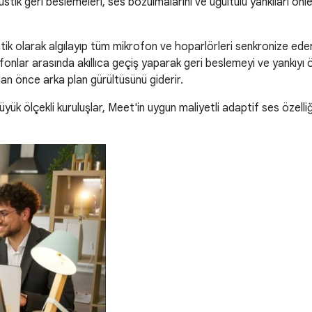
ustik geri beslemeleri, ses bozulmalarını ve uğultulu yankıları ö
tik olarak algılayıp tüm mikrofon ve hoparlörleri senkronize eder
rofonlar arasında akıllıca geçiş yaparak geri beslemeyi ve yankıyı 
an önce arka plan gürültüsünü giderir.
 büyük ölçekli kuruluşlar, Meet'in uygun maliyetli adaptif ses özelli