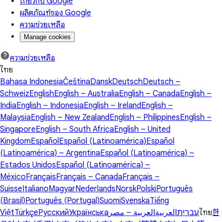
เกี่ยวกับ Google
ผลิตภัณฑ์ของ Google
ความช่วยเหลือ
Manage cookies
ความช่วยเหลือ
ไทย
Bahasa Indonesia
Čeština
Dansk
Deutsch
Deutsch –
Schweiz
English
English – Australia
English – Canada
English –
India
English – Indonesia
English – Ireland
English –
Malaysia
English – New Zealand
English – Philippines
English –
Singapore
English – South Africa
English – United
Kingdom
Español
Español (Latinoamérica)
Español
(Latinoamérica) – Argentina
Español (Latinoamérica) –
Estados Unidos
Español (Latinoamérica) –
México
Français
Français – Canada
Français –
Suisse
Italiano
Magyar
Nederlands
Norsk
Polski
Português
(Brasil)
Português (Portugal)
Suomi
Svenska
Tiếng
Việt
Türkçe
Русский
Українська
العربية – مصر
العربية
עברית
ไทย
한