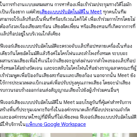
ในการทำงานแบบผสมผสาน การหาห้องเพื่อเข้าร่วมประชุมทางวิดีโอมัก
เป็นเรื่องยาก แต่ด้วย
เสียงแบบปรับอัตโนมัติใน Meet
ทุกคนในทีม
สามารถใช้แล็ปท็อปในพื้นที่หรือบริเวณใดก็ได้ เพื่อเข้าร่วมการโทรโดยไม่
ต้องกังวลเรื่องเสียงสะท้อน เสียงผิดเพี้ยน หรือเสียงหอนที่เกิดจากการที่
แล็ปท็อปอยู่ในบริเวณใกล้เคียง
ฟีเจอร์เสียงแบบปรับอัตโนมัติจะตรวจจับแล็ปท็อปหลายเครื่องในห้อง
เดียวกันโดยอัตโนมัติแล้วซิงค์ไมโครโฟนและลำโพงทั้งหมด ระบบจะ
ผสานรวมเสียงเพื่อให้แน่ใจว่าเสียงจะถูกส่งผ่านจากลำโพงของแล็ปท็อป
ทั้งหมดได้อย่างชัดเจน และจะสลับไมโครโฟนให้อย่างชาญฉลาดขณะที่ผู้
เข้าร่วมพูดเพื่อป้องกันเสียงสะท้อนและเสียงก้อง นอกจากนั้น Meet ยัง
ใช้การประมวลผลแบ็กเอนด์เพื่อปรับปรุงคุณภาพเสียง โดยจะนำเสียง
รบกวนรอบข้างออกก่อนส่งสัญญาณเสียงไปยังผู้เข้าร่วมคนอื่นๆ
ฟีเจอร์เสียงแบบปรับอัตโนมัติใน Meet มอบโซลูชันที่คุ้มค่าสำหรับการ
สร้างพื้นที่ประชุมเฉพาะกิจทั้งในองค์กรขนาดเล็กที่มีงบประมาณจำกัด
และองค์กรขนาดใหญ่ที่มีพื้นที่ไม่เพียงพอ ฟีเจอร์เสียงแบบปรับอัตโนมัติ
มีให้บริการใน
แพ็กเกจ Google Workspace