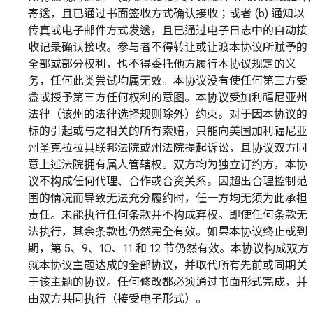
寄送，且已通过书面签收方式确认接收；或者 (b) 通知以
传真或电子邮件方式发送，且已通过电子日志中的自动接
收记录确认接收。参与者不得转让或让渡本协议所赋予的
全部或部分权利，也不得委托他方履行本协议规定的义
务，任何此类尝试均属无效。本协议没有使任何第三方受
益或授予第三方任何权利的意图。本协议受加利福尼亚州
法律（该州的法律选择规则除外）约束。对于因本协议的
标的引起或与之相关的所有索赔，只能向美国加利福尼亚
州圣克拉拉县联邦法院或州法院提起诉讼，且协议双方同
意上述法院拥有属人管辖权。双方均为独立订约方，本协
议不构成任何代理、合作或合资关系。因超出合理控制范
围的情况而导致无法充分履约时，任一方均无须为此承担
责任。未能执行任何条款并不构成弃权。即使任何条款无
法执行，其余条款也仍然完全有效。如果本协议终止或到
期，第 5、9、10、11 和 12 节仍然有效。本协议构成双方
就本协议主题达成的全部协议，并取代所有先前或同期关
于该主题的协议。任何修改都必须通过书面形式完成，并
由双方共同执行（接受电子形式）。