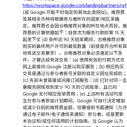
https://workspace.google.com/landing/partners/ref
(或 Google 可能不时指定的其他此类网址)。推荐费
及其相关币种将根据参与者所在的国家/地区来确
定。推荐费也会因合格推荐对象的所在地点而异。推
荐费的计算依据如下：自首次为服务付款的第 15 天
起至下文 (d) 条所述 90 天结束期间，合格推荐对象
购买的最终用户许可的最低数量（前提是符合所有其
他有效交易要求）。合格推荐对象必须满足以下条
件，才算达成有效交易：(a) 使用有效的付款方式在
网上直接向 Google 注册以购买服务；(b) 相应购买
交易是通过与参与者帐号关联的自定义网址完成的；
(c) 先前未曾直接或间接订阅服务；(d) 已针对同一主
要服务网域收到至少 90 天的订阅账单，且已向
Google 支付相应账单费用；(e) 上述所有活动均发
生在参与者参加计划期间。Google 可自行决定增加
或减少日后的推荐费金额，但要提前书面通知（允许
通过电子邮件/电子通信来通知）参与者，或是更新
本协议和/或任何适用的计划指南。当 Google 认为