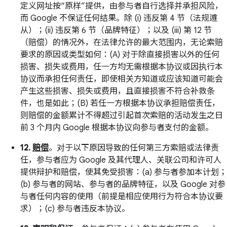
定义网址按“原样”提供，由参与者自行选择并承担风险，
而 Google 不保证任何结果。除 (i) 违反第 4 节（法规遵
从）；(ii) 违反第 6 节（品牌特征）；以及 (iii) 第 12 节
（赔偿）的情况外，在法律允许的最大范围内，无论索赔
要求的原因或类型如何：(A) 对于除直接损害以外的任何
损害、损失或费用，任一方均无需根据本协议或因执行本
协议而承担任何责任，即使相关方知道或应该知道可能会
产生这些损害、损失或费用，且直接损害不符合补救条
件，也是如此；(B) 若任一方根据本协议承担赔偿责任，
则赔偿的金额累计不得超过引起首次索赔的活动发生之日
前 3 个月内 Google 根据本协议向参与者支付的金额。
12.
赔偿
。对于以下原因导致的任何第三方索赔或法律责
任，参与者应为 Google 及其代理人、关联公司和许可人
提供辩护和赔偿，使其免受损害：(a) 参与者参加本计划；
(b) 参与者的网站、参与者的品牌特征，以及 Google 对参
与者任何内容的使用（前提是相应使用行为符合本协议要
求）；(c) 参与者违反本协议。