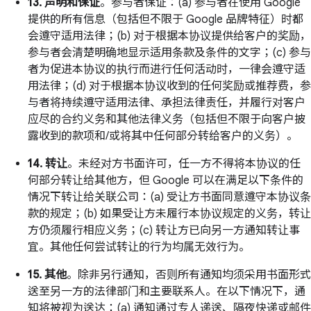
13. 声明和保证
。参与者保证：(a) 参与者在使用 Google
提供的所有信息（包括但不限于 Google 品牌特征）时都
会遵守适用法律；(b) 对于根据本协议提供给客户的奖励，
参与者会清楚明确地显示适用条款及条件的文字；(c) 参与
者为促进本协议的执行而进行任何活动时，一律会遵守适
用法律；(d) 对于根据本协议收到的任何奖励或推荐费，参
与者将持续遵守适用法律、承担法律责任，并履行对客户
应尽的合约义务和其他法律义务（包括但不限于向客户披
露收到的款项和/或将其中任何部分转给客户的义务）。
14. 转让
。未经对方书面许可，任一方不得将本协议的任
何部分转让给其他方，但 Google 可以在满足以下条件的
情况下转让给关联公司：(a) 受让方书面同意遵守本协议条
款的规定；(b) 如果受让方未履行本协议规定的义务，转让
方仍须履行相应义务；(c) 转让方已向另一方通知转让事
宜。其他任何尝试转让的行为均属无效行为。
15. 其他
。除非另行通知，否则所有通知均须采用书面形式
送至另一方的法律部门和主要联系人。在以下情况下，通
知将被视为送达：(a) 通知通过专人递送、隔夜快递或邮件