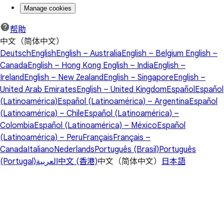
Manage cookies
帮助
中文（简体中文）
Deutsch
English
English – Australia
English – Belgium
English –
Canada
English – Hong Kong
English – India
English –
Ireland
English – New Zealand
English – Singapore
English –
United Arab Emirates
English – United Kingdom
Español
Español
(Latinoamérica)
Español (Latinoamérica) – Argentina
Español
(Latinoamérica) – Chile
Español (Latinoamérica) –
Colombia
Español (Latinoamérica) – México
Español
(Latinoamérica) – Peru
Français
Français –
Canada
Italiano
Nederlands
Português (Brasil)
Português
(Portugal)
العربية
中文 (香港)
中文（简体中文）
日本語