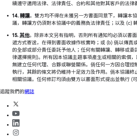
續遵守適用法律、法律責任、合約和其他對其客戶的法律
14.
轉讓
。雙方均不得在未獲另一方書面同意下，轉讓本協議的
議，轉讓方仍須對本協議中的義務負法律責任；以及 (c)
15.
其他
。除非本文另有指明，否則所有通知均必須以書面
遞方式寄送，在得到書面收據作核實時；或 (b) 倘以
的全部或部分責任委託予他人；任何有關轉讓、轉移或委
律選擇規則)。所有因本協議主題事項產生或相關的索償
無建立任何代理、合夥或聯營關係。倘任何一方因合理控
執行，其餘的條文將仍維持十足效力及作用。倘本協議終止或
相關協議。任何修訂均須由雙方以書面形式提出並執行 (可
追蹤我們的
網誌