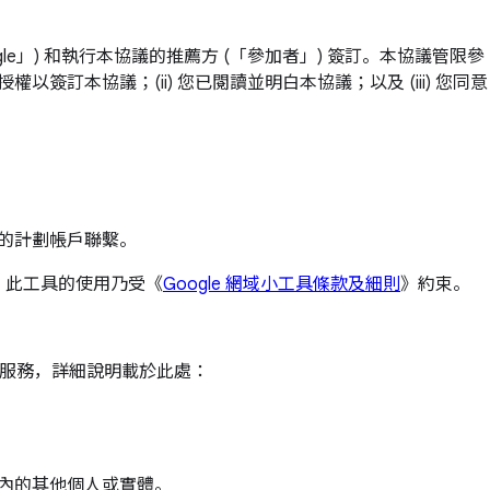
R) (「Google」) 和執行本協議的推薦方 (「參加者」) 簽訂。本協議管限參
法授權以簽訂本協議；(ii) 您已閱讀並明白本協議；以及 (iii) 您同意
者的計劃帳戶聯繫。
務。此工具的使用乃受《
Google 網域小工具條款及細則
》約束。
ace 核心服務，詳細說明載於此處：
統內的其他個人或實體。