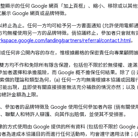
顯示的任何 Google 網頁「加上頁框」、縮小、移除或以其他方式
示 Google 網頁或品牌特徵。
終止為止。任何一方均可給予另一方書面通知 (允許使用電郵
方均無權使用另一方的品牌特徵。倘協議終止，參加者只會就有
rkspace.google.com/landing/partners/referral/contact.html
。
則或任何非公開內容的存在，惟根據嚴格的保密責任向專業顧問
雙方均不作和免除所有隱含保證，包括但不限於於無侵權、達滿
風險，而 Google 概不擔保任何結果。除了 (i) 違反第 4 部分
不論索償的理論和類型為何，(a) 任何一方均無需根據本協議或因履
能出現，且即使有關直接損害無法充分補救的情況亦然；以及 (
者的總計金額為上限。
站、參加者的品牌特徵及 Google 使用任何參加者內容 (倘有關
理人、聯繫人和特許人辯護、向其作出賠償，並使其不受損害。
的方式使用由 Google 提供的所有資料 (包括但不限於 Goog
參加者為達成本協議目的而進行任何活動時，均會遵守適用法律；(以