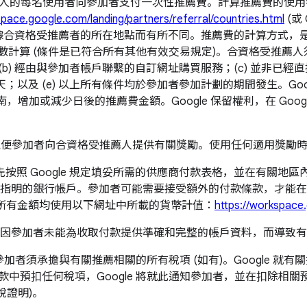
推薦人的每名使用者向參加者支付一次性推薦費。計算推薦費的使用
space.google.com/landing/partners/referral/countries.html
(或
合資格受推薦者的所在地點而有所不同。推薦費的計算方式，是使用
數計算 (條件是已符合所有其他有效交易規定)。合資格受推薦人
；(b) 經由與參加者帳戶聯繫的自訂網址購買服務；(c) 並非已
0 天；以及 (e) 以上所有條件均於參加者參加計劃的期間發生。G
，增加或減少日後的推薦費金額。Google 保留權利，在 Go
，以便參加者向合資格受推薦人提供有關獎勵。使用任何適用獎勵時，
照 Google 規定填妥所需的供應商付款表格，並在有關地區內
指明的銀行帳戶。參加者可能需要接受額外的付款條款，才能在
付的所有金額均使用以下網址中所載的貨幣計值：
https://workspace.
參加者未能為收取付款提供準確和完整的帳戶資料，而導致有任何
，參加者須承擔與有關推薦相關的所有稅項 (如有)。Google 
付款中預扣任何稅項，Google 將就此通知參加者，並在扣除相關
稅證明)。