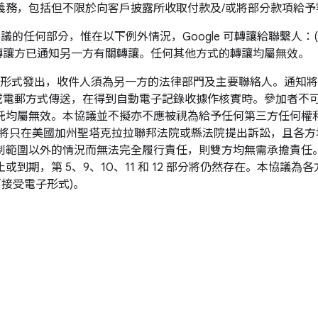
義務，包括但不限於向客戶披露所收取付款及/或將部分款項給予
任何部分，惟在以下例外情況，Google 可轉讓給聯繫人：(a
 轉讓方已通知另一方有關轉讓。任何其他方式的轉讓均屬無效。
形式發出，收件人須為另一方的法律部門及主要聯絡人。通知將在
傳真或電郵方式傳送，在得到自動電子記錄收據作核實時。參加者
託均屬無效。本協議並不擬亦不應被視為給予任何第三方任何權利
，將只在美國加州聖塔克拉拉聯邦法院或縣法院提出訴訟，且各
制範圍以外的情況而無法完全履行責任，則雙方均無需承擔責任
到期，第 5、9、10、11 和 12 部分將仍然存在。本協議
接受電子形式)。