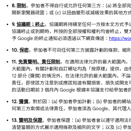
8.
限制
。參加者不得自行或允許任何第三方：(a) 將全部完整
開新瀏覽器視窗；或 (c) 以扭曲變形或減緩效果的其他方式展
9.
協議期；終止
。協議期將持續至任何一方按本文方式予以
協議終止或到期時，所授的全部授權和權利均會終止，雙
予 Google 的終止通知必須透過以下網頁傳送：
https://wo
10.
保密
。參加者不可向任何第三方披露計劃的條款、細
11.
免責聲明、責任限制
。在適用法律允許的最大範圍內，
大範圍內，有關計劃和自訂網址均為「按原樣」提供，由參加者選擇和承擔
12 部分 (彌償) 的情況外，在法律允許的最大範圍內，
責任，即使該方注意到或應該知道有關損害、損失或開支可
的活動日期前 3 個月內 Google 根據本協議支付給參加
12.
彌償
。對於因：(a) 參加者參加計劃；(b) 參加者的網
何第三方索償或法律責任，參加者須為 Google、其代
13.
聲明及保證
。參加者保證：(a) 參加者會以遵守適用法律
清楚當眼的方式展示適用條款及細則的文字；以及 (c) 