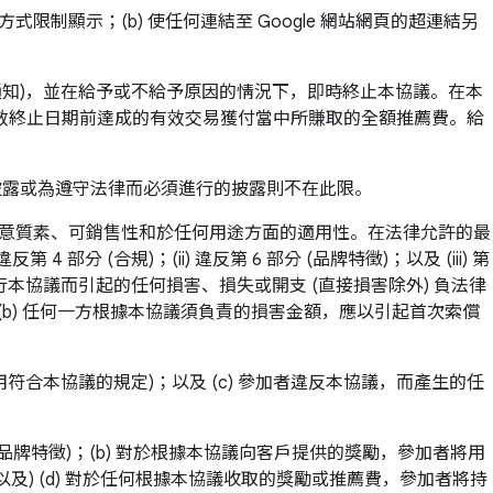
限制顯示；(b) 使任何連結至 Google 網站網頁的超連結另
通知)，並在給予或不給予原因的情況下，即時終止本協議。在本
效終止日期前達成的有效交易獲付當中所賺取的全額推薦費。給
披露或為遵守法律而必須進行的披露則不在此限。
意質素、可銷售性和於任何用途方面的適用性。在法律允許的最
 (合規)；(ii) 違反第 6 部分 (品牌特徵)；以及 (iii) 第
行本協議而引起的任何損害、損失或開支 (直接損害除外) 負法律
b) 任何一方根據本協議須負責的損害金額，應以引起首次索償
使用符合本協議的規定)；以及 (c) 參加者違反本協議，而產生的任
le 品牌特徵)；(b) 對於根據本協議向客戶提供的獎勵，參加者將用
及) (d) 對於任何根據本協議收取的獎勵或推薦費，參加者將持