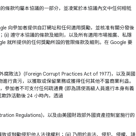
指南的條款均屬本協議的一部分，並凌駕於本協議內文中任何相牴
oogle 向參加者提供自訂網址和任何適用獎勵，並核准有關分發後
一致；(ii) 遵守本協議的條款及細則，以及所有適用市場推廣、私隱
le 就所提供的任何獎勵所設的管限條款及細則。在 Google 要
ign Corrupt Practices Act of 1977)，以及英國
供任何有價之物進行貪污，以獲取或保留業務或獲得任何其他不當商業利益。
，參加者不可支付任何疏通費 (即為誘使高級人員進行本身有義
詐活動後 24 小時內，透過
tion Regulations)，以及由美國財政部外國資產控制室施行的
導致或鼓勵侵犯他人法律權利；(iii) 乃用於非法、侵犯、侵權、誹