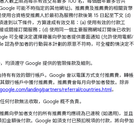
者人數上限為每宗有效交易最多 100 名，每個曆年最多合共
 Google 可能不時指定的其他網址)。推薦費及推薦費的相關貨幣
合資格受推薦人於最初為服務付款後第 15 日起至下文 (d)
須達到以下條件，方算達成有效交易：(a) 使用有效的付款工
經直接或間接訂閱服務；(d) 使用同一個主要服務網域訂閱後已收到
oogle 可全權決定選擇藉著向參加者提供書面通知 (允許使用電郵/
ogle 認為參加者的行動與本計劃的原意不符時，可全權酌情決定不
均須遵守 Google 提供的管限條款及細則。
持有有效的銀行帳戶。Google 會以電匯方式支付推薦費，轉帳
其銀行帳戶中獲付推薦費。推薦費會每月向參加者發放。除非
google.com/landing/partners/referral/countries.html
。
付款無法收取，Google 概不負責。
就有關推薦向參加者支付的所有推薦費均應視為已連稅 (如適用)，並且
預扣金額後付款。Google 如須支付已預扣稅項的付款，將向參加