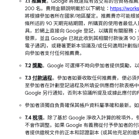
7.1 推薦費
。Google 將就達成有效交易的合資格
200 名。費用金額說明載於以下網址：
https://work
將根據參加者所在國家/地區釐定。推薦費亦可能根據
條所述的 90 天期完結期間，所購買的使用者最低人
具，於網上直接向 Google 登記，以購買有關服務
發票，並且 Google 已就此收到其相關付款後滿 9
電子通訊)，或藉著更新本協議及/或任何適用計劃指南
向參加者支付任何推薦費。
7.2
獎勵
。Google 可選擇不時向參加者提供獎勵
7.3
付款過程
。參加者如要收取任何推薦費，便必須先按
至參加者在計劃登記過程及所填妥供應商付款表格中
Google 另行通知，否則本協議所提及或據此應
參加者須獨自負責確保其帳戶資料屬準確和最新。如因
7.4
稅項
。除了基於 Google 淨收入計算的稅項外
不會作調整。如果 Google 有義務從付予參加者的
者提供繳稅文件的正本和認證副本 (或其他充足的繳