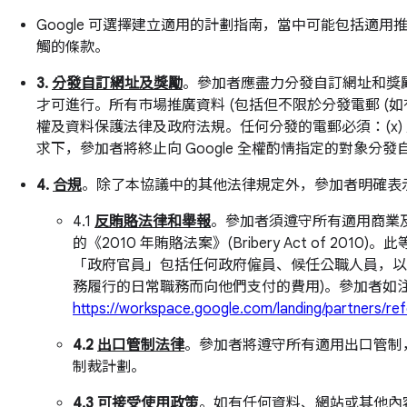
Google 可選擇建立適用的計劃指南，當中可能包括
觸的條款。
3.
分發自訂網址及獎勵
。參加者應盡力分發自訂網址和獎勵，
才可進行。所有市場推廣資料 (包括但不限於分發電郵 (如有)
權及資料保護法律及政府法規。任何分發的電郵必須：(x) 允許
求下，參加者將終止向 Google 全權酌情指定的對象分
4.
合規
。除了本協議中的其他法律規定外，參加者明確表
4.1
反賄賂法律和舉報
。參加者須遵守所有適用商業及公眾反賄
的《2010 年賄賂法案》(Bribery Act o
「政府官員」包括任何政府僱員、候任公職人員，以
務履行的日常職務而向他們支付的費用)。參加者如注
https://workspace.google.com/landing/partners/ref
4.2
出口管制法律
。參加者將遵守所有適用出口管制，包括但
制裁計劃。
4.3
可接受使用政策
。如有任何資料、網站或其他內容 