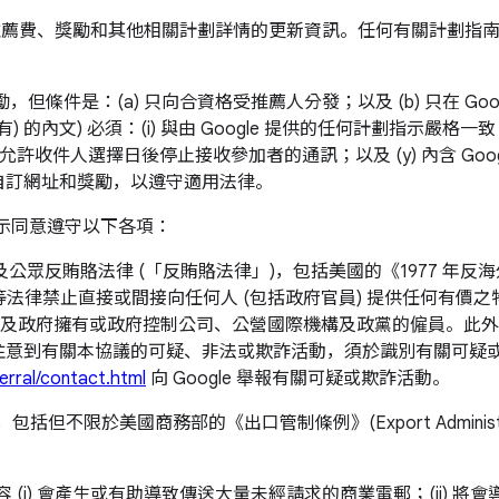
適用推薦費、獎勵和其他相關計劃詳情的更新資訊。任何有關計劃
但條件是：(a) 只向合資格受推薦人分發；以及 (b) 只在 G
 的內文) 必須：(i) 與由 Google 提供的任何計劃指示嚴格
收件人選擇日後停止接收參加者的通訊；以及 (y) 內含 Goog
發自訂網址和獎勵，以遵守適用法律。
示同意遵守以下各項：
賂法律 (「反賄賂法律」)，包括美國的《1977 年反海外腐敗法》(Fore
f 2010)。此等法律禁止直接或間接向任何人 (包括政府官員) 提
及政府擁有或政府控制公司、公營國際機構及政黨的僱員。此外
意到有關本協議的可疑、非法或欺詐活動，須於識別有關可疑或欺
erral/contact.html
向 Google 舉報有關可疑或欺詐活動。
不限於美國商務部的《出口管制條例》(Export Administra
(i) 會產生或有助導致傳送大量未經請求的商業電郵；(ii) 將會