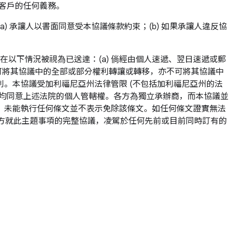
客戶的任何義務。
) 承讓人以書面同意受本協議條款約束；(b) 如果承讓人違反協
以下情況被視為已送達：(a) 倘經由個人速遞、翌日速遞或郵
不可將其協議中的全部或部分權利轉讓或轉移，亦不可將其協議中
。本協議受加利福尼亞州法律管限 (不包括加利福尼亞州的法
方均同意上述法院的個人管轄權。各方為獨立承辦商，而本協議並
。未能執行任何條文並不表示免除該條文。如任何條文證實無法
為各方就此主題事項的完整協議，凌駕於任何先前或目前同時訂有的