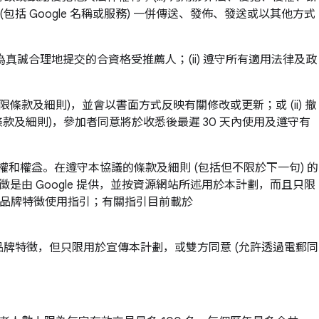
(包括 Google 名稱或服務) 一併傳送、發佈、發送或以其他方式
) 為真誠合理地提交的合資格受推薦人；(ii) 遵守所有適用法律及政
。
限條款及細則)，並會以書面方式反映有關修改或更新；或 (ii) 撤
條款及細則)，參加者同意將於收悉後最遲 30 天內使用及遵守有
和權益。在遵守本協議的條款及細則 (包括但不限於下一句) 的
徵是由 Google 提供，並按資源網站所述用於本計劃，而且只限
其時的品牌特徵使用指引；有關指引目前載於
品牌特徵，但只限用於宣傳本計劃，或雙方同意 (允許透過電郵同