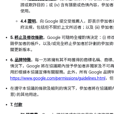
謗或欺詐目的；或 (iv) 含有猥褻或色情內容，參加者
使用。
4.4
證明
。向 Google 提交受推薦人，即表示參加者
府法規，包括但不限於上文所述者；以及 (iii) 參加
5.
終止及修改條款
。Google 可隨時全權酌情決定：(i
銷參加者的帳戶，以及/或完全終止參加者於計劃的參加資格。
關更新版本。
6.
品牌特徵
。每一方將擁有其不時獲得的商標名稱、商標、
情況下，Google 將在協議期內授予參加者非獨家及不可再
用於根據本協議宣傳有關服務。此外，所有 Google 品牌特
https://www.google.com/permissions/guidelines.html
，但
在遵守本協議的條款及細則的情況下，參加者將在協議期內授
意) 的其他用途。
7.
付款