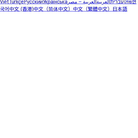
Việt
Türkçe
Русский
Українська
العربية – مصر
العربية
עברית
ไทย
한
국어
中文 (香港)
中文（简体中文）
中文（繁體中文）
日本語