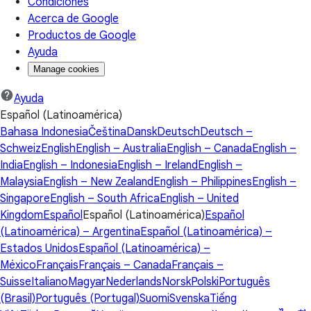
Condiciones
Acerca de Google
Productos de Google
Ayuda
Manage cookies
Ayuda
Español (Latinoamérica)
Bahasa Indonesia
Čeština
Dansk
Deutsch
Deutsch –
Schweiz
English
English – Australia
English – Canada
English –
India
English – Indonesia
English – Ireland
English –
Malaysia
English – New Zealand
English – Philippines
English –
Singapore
English – South Africa
English – United
Kingdom
Español
Español (Latinoamérica)
Español
(Latinoamérica) – Argentina
Español (Latinoamérica) –
Estados Unidos
Español (Latinoamérica) –
México
Français
Français – Canada
Français –
Suisse
Italiano
Magyar
Nederlands
Norsk
Polski
Português
(Brasil)
Português (Portugal)
Suomi
Svenska
Tiếng