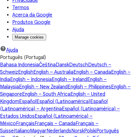
Privacidade
Termos
Acerca da Google
Produtos Google
Ajuda
Manage cookies
Ajuda
Português (Portugal)
Bahasa Indonesia
Čeština
Dansk
Deutsch
Deutsch –
Schweiz
English
English – Australia
English – Canada
English –
India
English – Indonesia
English – Ireland
English –
Malaysia
English – New Zealand
English – Philippines
English –
Singapore
English – South Africa
English – United
Kingdom
Español
Español (Latinoamérica)
Español
(Latinoamérica) – Argentina
Español (Latinoamérica) –
Estados Unidos
Español (Latinoamérica) –
México
Français
Français – Canada
Français –
Suisse
Italiano
Magyar
Nederlands
Norsk
Polski
Português