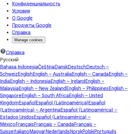
Конфиденциальность
Условия
О Google
Продукты Google
Справка
Manage cookies
Справка
Русский
Bahasa Indonesia
Čeština
Dansk
Deutsch
Deutsch –
Schweiz
English
English – Australia
English – Canada
English –
India
English – Indonesia
English – Ireland
English –
Malaysia
English – New Zealand
English – Philippines
English –
Singapore
English – South Africa
English – United
Kingdom
Español
Español (Latinoamérica)
Español
(Latinoamérica) – Argentina
Español (Latinoamérica) –
Estados Unidos
Español (Latinoamérica) –
México
Français
Français – Canada
Français –
Suisse
Italiano
Magyar
Nederlands
Norsk
Polski
Português