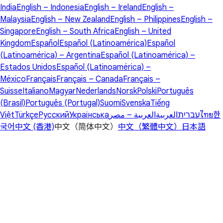
India
English – Indonesia
English – Ireland
English –
Malaysia
English – New Zealand
English – Philippines
English –
Singapore
English – South Africa
English – United
Kingdom
Español
Español (Latinoamérica)
Español
(Latinoamérica) – Argentina
Español (Latinoamérica) –
Estados Unidos
Español (Latinoamérica) –
México
Français
Français – Canada
Français –
Suisse
Italiano
Magyar
Nederlands
Norsk
Polski
Português
(Brasil)
Português (Portugal)
Suomi
Svenska
Tiếng
Việt
Türkçe
Русский
Українська
العربية – مصر
العربية
עברית
ไทย
한
국어
中文 (香港)
中文（简体中文）
中文（繁體中文）
日本語