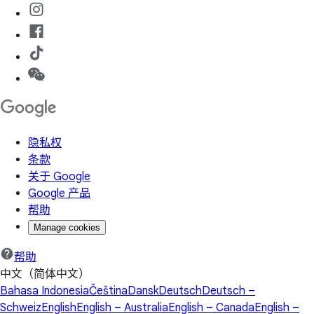
隐私权
条款
关于 Google
Google 产品
帮助
Manage cookies
帮助
中文（简体中文）
Bahasa Indonesia
Čeština
Dansk
Deutsch
Deutsch –
Schweiz
English
English – Australia
English – Canada
English –