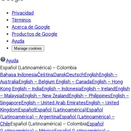
Privacidad
Términos
Acerca de Google
Productos de Google
Ayuda
Manage cookies
Ayuda
Español (Latinoamérica) – Colombia
Bahasa Indonesia
Čeština
Dansk
Deutsch
English
English –
Australia
English – Belgium
English – Canada
English – Hong
Kong
English – India
English – Indonesia
English – Ireland
English
– Malaysia
English – New Zealand
English – Philippines
English –
Singapore
English – United Arab Emirates
English – United
Kingdom
Español
Español (Latinoamérica)
Español
(Latinoamérica) – Argentina
Español (Latinoamérica) –
Chile
Español (Latinoamérica) – Colombia
Español