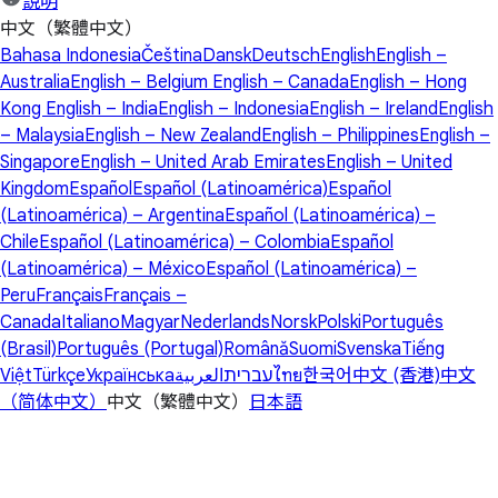
說明
中文（繁體中文）
Bahasa Indonesia
Čeština
Dansk
Deutsch
English
English –
Australia
English – Belgium
English – Canada
English – Hong
Kong
English – India
English – Indonesia
English – Ireland
English
– Malaysia
English – New Zealand
English – Philippines
English –
Singapore
English – United Arab Emirates
English – United
Kingdom
Español
Español (Latinoamérica)
Español
(Latinoamérica) – Argentina
Español (Latinoamérica) –
Chile
Español (Latinoamérica) – Colombia
Español
(Latinoamérica) – México
Español (Latinoamérica) –
Peru
Français
Français –
Canada
Italiano
Magyar
Nederlands
Norsk
Polski
Português
(Brasil)
Português (Portugal)
Română
Suomi
Svenska
Tiếng
Việt
Türkçe
Українська
العربية
עברית
ไทย
한국어
中文 (香港)
中文
（简体中文）
中文（繁體中文）
日本語