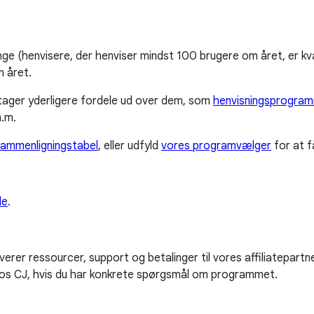
nge (henvisere, der henviser mindst 100 brugere om året, er kva
m året.
odtager yderligere fordele ud over dem, som
henvisningsprogra
m.m.
ammenligningstabel
, eller udfyld
vores programvælger
for at f
de
.
everer ressourcer, support og betalinger til vores affiliatepart
os CJ, hvis du har konkrete spørgsmål om programmet.