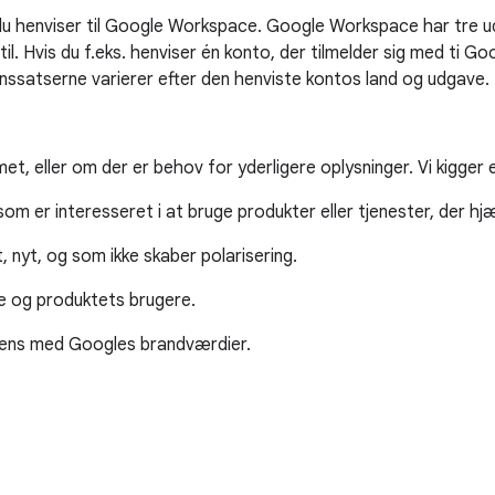
 du henviser til Google Workspace. Google Workspace har tre ud
il. Hvis du f.eks. henviser én konto, der tilmelder sig med ti G
ssatserne varierer efter den henviste kontos land og udgave.
et, eller om der er behov for yderligere oplysninger. Vi kigger
 som er interesseret i at bruge produkter eller tjenester, der h
t, nyt, og som ikke skaber polarisering.
ce og produktets brugere.
erens med Googles brandværdier.