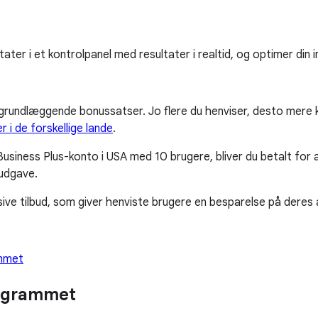
ater i et kontrolpanel med resultater i realtid, og optimer din 
undlæggende bonussatser. Jo flere du henviser, desto mere kan
r i de forskellige lande
.
y Business Plus-konto i USA med 10 brugere, bliver du betalt for 
 udgave.
ive tilbud, som giver henviste brugere en besparelse på dere
ammet
rogrammet