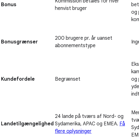
Kommission betales for hver
Bonus
bet
henvist bruger
og 
kom
200 brugere pr. år uanset
Bonusgrænser
Ing
abonnementstype
Eks
kam
Kundefordele
Begrænset
og 
yde
ind
Mer
24 lande på tværs af Nord- og
tvæ
Landetilgængelighed
Sydamerika, APAC og EMEA.
Få
Syd
flere oplysninger
EM