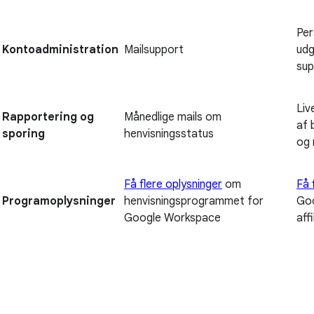
Per
Kontoadministration
Mailsupport
udg
sup
Liv
Rapportering og
Månedlige mails om
af 
sporing
henvisningsstatus
og 
Få flere oplysninger
om
Få 
Programoplysninger
henvisningsprogrammet for
Go
Google Workspace
aff