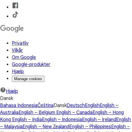
Privatliv
Vilkår
Om Google
Google-produkter
Hjælp
Manage cookies
Hjælp
Dansk
Bahasa Indonesia
Čeština
Dansk
Deutsch
English
English –
Australia
English – Belgium
English – Canada
English – Hong
Kong
English – India
English – Indonesia
English – Ireland
English
– Malaysia
English – New Zealand
English – Philippines
English –