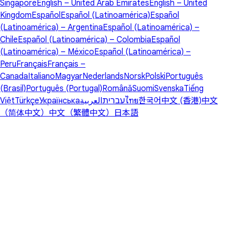
Singapore
English – United Arab Emirates
English – United
Kingdom
Español
Español (Latinoamérica)
Español
(Latinoamérica) – Argentina
Español (Latinoamérica) –
Chile
Español (Latinoamérica) – Colombia
Español
(Latinoamérica) – México
Español (Latinoamérica) –
Peru
Français
Français –
Canada
Italiano
Magyar
Nederlands
Norsk
Polski
Português
(Brasil)
Português (Portugal)
Română
Suomi
Svenska
Tiếng
Việt
Türkçe
Українська
العربية
עברית
ไทย
한국어
中文 (香港)
中文
（简体中文）
中文（繁體中文）
日本語