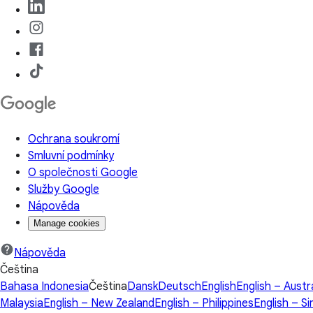
Ochrana soukromí
Smluvní podmínky
O společnosti Google
Služby Google
Nápověda
Manage cookies
Nápověda
Čeština
Bahasa Indonesia
Čeština
Dansk
Deutsch
English
English – Austr
Malaysia
English – New Zealand
English – Philippines
English – S