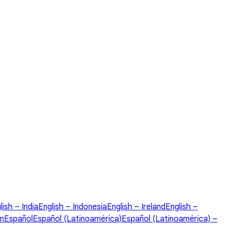
lish – India
English – Indonesia
English – Ireland
English –
om
Español
Español (Latinoamérica)
Español (Latinoamérica) –