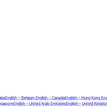
alia
English – Belgium
English – Canada
English – Hong Kong
Eng
ingapore
English – United Arab Emirates
English – United Kingd